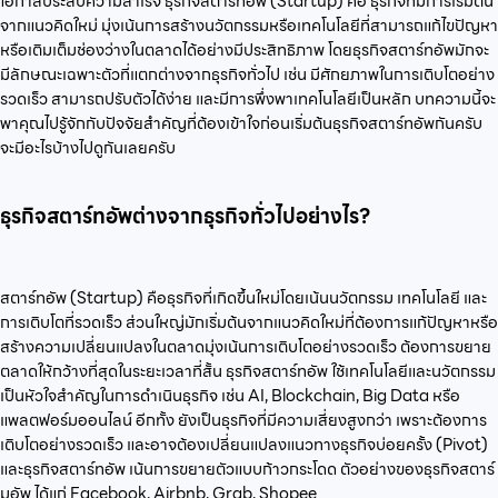
โอกาสประสบความสำเร็จ ธุรกิจสตาร์ทอัพ (Startup) คือ ธุรกิจที่มีการเริ่มต้น
จากแนวคิดใหม่ มุ่งเน้นการสร้างนวัตกรรมหรือเทคโนโลยีที่สามารถแก้ไขปัญหา
หรือเติมเต็มช่องว่างในตลาดได้อย่างมีประสิทธิภาพ โดยธุรกิจสตาร์ทอัพมักจะ
มีลักษณะเฉพาะตัวที่แตกต่างจากธุรกิจทั่วไป เช่น มีศักยภาพในการเติบโตอย่าง
รวดเร็ว สามารถปรับตัวได้ง่าย และมีการพึ่งพาเทคโนโลยีเป็นหลัก บทความนี้จะ
พาคุณไปรู้จักกับปัจจัยสำคัญที่ต้องเข้าใจก่อนเริ่มต้นธุรกิจสตาร์ทอัพกันครับ
จะมีอะไรบ้างไปดูกันเลยครับ
ธุรกิจสตาร์ทอัพต่างจากธุรกิจทั่วไปอย่างไร?
สตาร์ทอัพ (Startup) คือธุรกิจที่เกิดขึ้นใหม่โดยเน้นนวัตกรรม เทคโนโลยี และ
การเติบโตที่รวดเร็ว ส่วนใหญ่มักเริ่มต้นจากแนวคิดใหม่ที่ต้องการแก้ปัญหาหรือ
สร้างความเปลี่ยนแปลงในตลาดมุ่งเน้นการเติบโตอย่างรวดเร็ว ต้องการขยาย
ตลาดให้กว้างที่สุดในระยะเวลาที่สั้น ธุรกิจสตาร์ทอัพ ใช้เทคโนโลยีและนวัตกรรม
เป็นหัวใจสำคัญในการดำเนินธุรกิจ เช่น AI, Blockchain, Big Data หรือ
แพลตฟอร์มออนไลน์ อีกทั้ง ยังเป็นธุรกิจที่มีความเสี่ยงสูงกว่า เพราะต้องการ
เติบโตอย่างรวดเร็ว และอาจต้องเปลี่ยนแปลงแนวทางธุรกิจบ่อยครั้ง (Pivot)
และธุรกิจสตาร์ทอัพ เน้นการขยายตัวแบบก้าวกระโดด ตัวอย่างของธุรกิจสตาร์
มอัพ ได้แก่ Facebook, Airbnb, Grab, Shopee