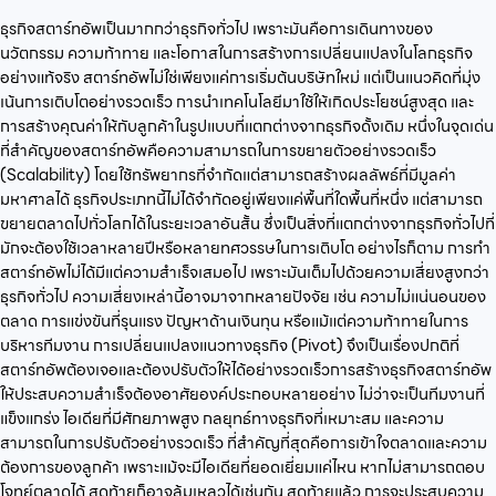
ธุรกิจสตาร์ทอัพเป็นมากกว่าธุรกิจทั่วไป เพราะมันคือการเดินทางของ
นวัตกรรม ความท้าทาย และโอกาสในการสร้างการเปลี่ยนแปลงในโลกธุรกิจ
อย่างแท้จริง สตาร์ทอัพไม่ใช่เพียงแค่การเริ่มต้นบริษัทใหม่ แต่เป็นแนวคิดที่มุ่ง
เน้นการเติบโตอย่างรวดเร็ว การนำเทคโนโลยีมาใช้ให้เกิดประโยชน์สูงสุด และ
การสร้างคุณค่าให้กับลูกค้าในรูปแบบที่แตกต่างจากธุรกิจดั้งเดิม หนึ่งในจุดเด่น
ที่สำคัญของสตาร์ทอัพคือความสามารถในการขยายตัวอย่างรวดเร็ว
(Scalability) โดยใช้ทรัพยากรที่จำกัดแต่สามารถสร้างผลลัพธ์ที่มีมูลค่า
มหาศาลได้ ธุรกิจประเภทนี้ไม่ได้จำกัดอยู่เพียงแค่พื้นที่ใดพื้นที่หนึ่ง แต่สามารถ
ขยายตลาดไปทั่วโลกได้ในระยะเวลาอันสั้น ซึ่งเป็นสิ่งที่แตกต่างจากธุรกิจทั่วไปที่
มักจะต้องใช้เวลาหลายปีหรือหลายทศวรรษในการเติบโต อย่างไรก็ตาม การทำ
สตาร์ทอัพไม่ได้มีแต่ความสำเร็จเสมอไป เพราะมันเต็มไปด้วยความเสี่ยงสูงกว่า
ธุรกิจทั่วไป ความเสี่ยงเหล่านี้อาจมาจากหลายปัจจัย เช่น ความไม่แน่นอนของ
ตลาด การแข่งขันที่รุนแรง ปัญหาด้านเงินทุน หรือแม้แต่ความท้าทายในการ
บริหารทีมงาน การเปลี่ยนแปลงแนวทางธุรกิจ (Pivot) จึงเป็นเรื่องปกติที่
สตาร์ทอัพต้องเจอและต้องปรับตัวให้ได้อย่างรวดเร็วการสร้างธุรกิจสตาร์ทอัพ
ให้ประสบความสำเร็จต้องอาศัยองค์ประกอบหลายอย่าง ไม่ว่าจะเป็นทีมงานที่
แข็งแกร่ง ไอเดียที่มีศักยภาพสูง กลยุทธ์ทางธุรกิจที่เหมาะสม และความ
สามารถในการปรับตัวอย่างรวดเร็ว ที่สำคัญที่สุดคือการเข้าใจตลาดและความ
ต้องการของลูกค้า เพราะแม้จะมีไอเดียที่ยอดเยี่ยมแค่ไหน หากไม่สามารถตอบ
โจทย์ตลาดได้ สุดท้ายก็อาจล้มเหลวได้เช่นกัน สุดท้ายแล้ว การจะประสบความ