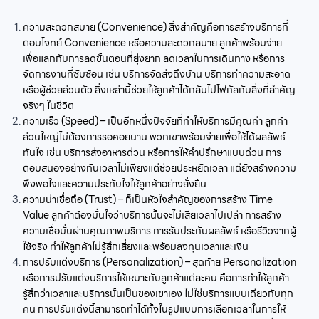
ความสะดวกสบาย (Convenience) สิ่งสำคัญคือการสร้างบริการที่
ตอบโจทย์ Convenience หรือความสะดวกสบาย ลูกค้าพร้อมจ่าย
เพื่อแลกกับการลดขั้นตอนที่ยุ่งยาก ลดเวลาในการเดินทาง หรือการ
จัดการงานที่ซับซ้อน เช่น บริการจัดส่งถึงบ้าน บริการทำความสะอาด
หรือผู้ช่วยส่วนตัว สิ่งเหล่านี้ช่วยให้ลูกค้าได้กลับไปโฟกัสกับสิ่งที่สำคัญ
จริงๆ ในชีวิต
ความเร็ว (Speed) – เป็นอีกหนึ่งปัจจัยที่ทำให้บริการมีคุณค่า ลูกค้า
ส่วนใหญ่ไม่ต้องการรอคอยนาน พวกเขาพร้อมจ่ายเพื่อให้ได้ผลลัพธ์
ทันใจ เช่น บริการส่งอาหารด่วน หรือการให้คำปรึกษาแบบด่วน การ
ตอบสนองอย่างทันเวลาไม่เพียงแต่ช่วยประหยัดเวลา แต่ยังสร้างความ
พึงพอใจและความประทับใจให้ลูกค้าอย่างยั่งยืน
ความน่าเชื่อถือ (Trust) – ก็เป็นหัวใจสำคัญของการสร้าง Time
Value ลูกค้าต้องมั่นใจว่าบริการนั้นจะไม่เสียเวลาไปเปล่า การสร้าง
ความเชื่อมั่นผ่านคุณภาพบริการ การรับประกันผลลัพธ์ หรือรีวิวจากผู้
ใช้จริง ทำให้ลูกค้าไม่รู้สึกเสี่ยงและพร้อมลงทุนเวลาและเงิน
การปรับแต่งบริการ (Personalization) – สุดท้าย Personalization
หรือการปรับแต่งบริการให้เหมาะกับลูกค้าแต่ละคน คือการทำให้ลูกค้า
รู้สึกว่าเวลาและบริการนั้นเป็นของเขาเอง ไม่ใช่บริการแบบเดียวกับทุก
คน การปรับแต่งนี้สามารถทำได้ทั้งในรูปแบบการเลือกเวลาในการให้