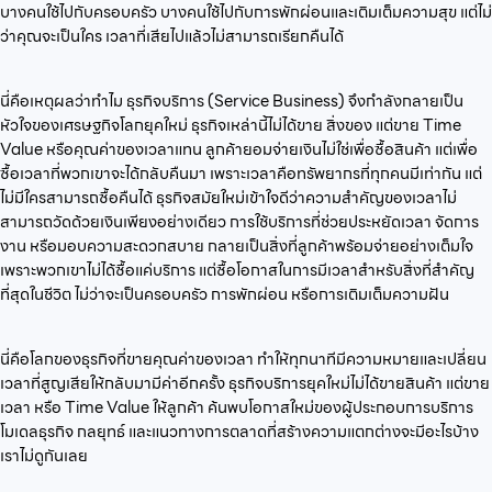
บางคนใช้ไปกับครอบครัว บางคนใช้ไปกับการพักผ่อนและเติมเต็มความสุข แต่ไม่
ว่าคุณจะเป็นใคร เวลาที่เสียไปแล้วไม่สามารถเรียกคืนได้
นี่คือเหตุผลว่าทำไม ธุรกิจบริการ (Service Business) จึงกำลังกลายเป็น
หัวใจของเศรษฐกิจโลกยุคใหม่ ธุรกิจเหล่านี้ไม่ได้ขาย สิ่งของ แต่ขาย Time
Value หรือคุณค่าของเวลาแทน ลูกค้ายอมจ่ายเงินไม่ใช่เพื่อซื้อสินค้า แต่เพื่อ
ซื้อเวลาที่พวกเขาจะได้กลับคืนมา เพราะเวลาคือทรัพยากรที่ทุกคนมีเท่ากัน แต่
ไม่มีใครสามารถซื้อคืนได้ ธุรกิจสมัยใหม่เข้าใจดีว่าความสำคัญของเวลาไม่
สามารถวัดด้วยเงินเพียงอย่างเดียว การใช้บริการที่ช่วยประหยัดเวลา จัดการ
งาน หรือมอบความสะดวกสบาย กลายเป็นสิ่งที่ลูกค้าพร้อมจ่ายอย่างเต็มใจ
เพราะพวกเขาไม่ได้ซื้อแค่บริการ แต่ซื้อโอกาสในการมีเวลาสำหรับสิ่งที่สำคัญ
ที่สุดในชีวิต ไม่ว่าจะเป็นครอบครัว การพักผ่อน หรือการเติมเต็มความฝัน
นี่คือโลกของธุรกิจที่ขายคุณค่าของเวลา ทำให้ทุกนาทีมีความหมายและเปลี่ยน
เวลาที่สูญเสียให้กลับมามีค่าอีกครั้ง ธุรกิจบริการยุคใหม่ไม่ได้ขายสินค้า แต่ขาย
เวลา หรือ Time Value ให้ลูกค้า ค้นพบโอกาสใหม่ของผู้ประกอบการบริการ
โมเดลธุรกิจ กลยุทธ์ และแนวทางการตลาดที่สร้างความแตกต่างจะมีอะไรบ้าง
เราไม่ดูกันเลย