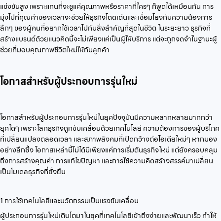
แข่งขันสูง เพราะแทนที่จะชูแค่คุณภาพหรือราคาที่ใครๆ ก็พูดได้เหมือนกัน การ
มุ่งไปที่คุณค่าของเวลาจะช่วยให้ธุรกิจโดดเด่นและเชื่อมโยงกับความต้องการ
ลึกๆ ของผู้คนที่อยากใช้เวลาไปกับสิ่งสำคัญที่สุดในชีวิต ในระยะยาว ธุรกิจที่
สร้างแบรนด์ด้วยแนวคิดนี้จะไม่เพียงแค่เป็นผู้ให้บริการ แต่จะถูกจดจำในฐานะผู้
ช่วยที่มอบคุณภาพชีวิตใหม่ให้กับลูกค้า
โอกาสสำหรับผู้ประกอบการรุ่นใหม่
โอกาสสำหรับผู้ประกอบการรุ่นใหม่ในยุคปัจจุบันมีความหลากหลายมากกว่า
ยุคใดๆ เพราะโลกธุรกิจถูกขับเคลื่อนด้วยเทคโนโลยี ความต้องการของผู้บริโภค
ที่เปลี่ยนแปลงตลอดเวลา และสภาพสังคมที่เปิดกว้างต่อไอเดียใหม่ๆ หากมอง
อย่างลึกซึ้ง โอกาสเหล่านี้ไม่ได้มีเพียงแค่การเริ่มต้นธุรกิจใหม่ แต่ยังครอบคลุม
ถึงการสร้างคุณค่า การแก้ไขปัญหา และการใช้ความคิดสร้างสรรค์มาเปลี่ยน
เป็นโมเดลธุรกิจที่ยั่งยืน
1 การใช้เทคโนโลยีและนวัตกรรมเป็นแรงขับเคลื่อน
ผู้ประกอบการรุ่นใหม่เติบโตมาในยุคที่เทคโนโลยีเข้าถึงง่ายและพัฒนาเร็ว ทำให้