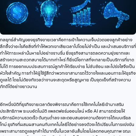
กลยุทธ์สำคัญของธุรกิจขายเวลาคือการเข้าใจความเจ็บปวดของลูกค้าอย่าง
ลึกซึ้งว่าอะไรคือสิ่งที่ทำให้พวกเขาเสียเวลาไปโดยไม่จำเป็น และนำเสนอบริการที่
ทำให้ภาระเหล่านั้นหายไปอย่างราบรื่น ยิ่งธุรกิจสามารถลดความยุ่งยากและ
สร้างความสะดวกสบายได้มากเท่าไหร่ ก็ยิ่งมีโอกาสที่จะกลายเป็นบริการที่ขาด
ไม่ได้ การออกแบบประสบการณ์ลูกค้าให้เรียบง่าย ไม่ซับซ้อน และโปร่งใสจึงเป็น
หัวใจสำคัญ การทำให้ผู้ใช้รู้สึกว่าพวกเขาสามารถไว้วางใจและมอบภาระให้ธุรกิจ
ดูแลได้ โดยไม่ต้องกังวลว่างานจะสะดุดหรือสูญหาย เป็นจุดแข็งที่สร้างความ
ภักดีได้อย่างยาวนาน
อีกหนึ่งมิติที่ธุรกิจขายเวลาต้องพิจารณาคือการใช้เทคโนโลยีเข้ามาเสริม
ประสิทธิภาพ ระบบอัตโนมัติ แพลตฟอร์มออนไลน์ หรือ AI สามารถช่วยให้
บริการมีความรวดเร็ว ต้นทุนต่ำลง และตอบสนองความต้องการได้แบบเรียล
ไทม์ ธุรกิจที่ผสมผสานคนกับเทคโนโลยีได้อย่างลงตัวจะได้เปรียบในการแข่งขัน
เพราะสามารถดูแลลูกค้าได้มากขึ้นในเวลาอันสั้นโดยไม่ลดทอนคุณภาพ ขณะ