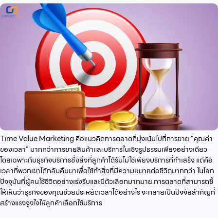
Time Value Marketing คือแนวคิดการตลาดที่มุ่งเน้นไปที่การขาย “คุณค่า
ของเวลา” มากกว่าการขายสินค้าและบริการในเชิงรูปธรรมเพียงอย่างเดียว
โดยเฉพาะกับธุรกิจบริการซึ่งสิ่งที่ลูกค้าได้รับไม่ใช่เพียงบริการที่ทำเสร็จ แต่คือ
เวลาที่พวกเขาได้กลับคืนมาเพื่อใช้ทำสิ่งที่มีความหมายต่อชีวิตมากกว่า ในโลก
ปัจจุบันที่ผู้คนใช้ชีวิตอย่างเร่งรีบและมีตัวเลือกมากมาย การตลาดที่สามารถชี้
ให้เห็นว่าธุรกิจของคุณช่วยประหยัดเวลาได้อย่างไร จะกลายเป็นปัจจัยสำคัญที่
สร้างแรงจูงใจให้ลูกค้าเลือกใช้บริการ