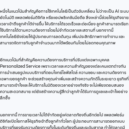
หนึ่งในแนวโน้มสำคัญคือการใช้เทคโนโลยีเป็นตัวขับเคลื่อน ไม่ว่าจะเป็น AI ระบบ
อัตโนมัติ แพลตฟอร์มดิจิทัล หรือแอปพลิเคชันมือถือ สิ่งเหล่านี้ช่วยให้ธุรกิจขาย
เวลาเข้าถึงลูกค้าได้ง่ายขึ้น ให้บริการได้รวดเร็วและต่อเนื่อง ลูกค้าสามารถเรียก
ใช้บริการได้ตามความต้องการโดยไม่จำกัดเวลาและสถานที่ นอกจากนี้
เทคโนโลยียังช่วยให้ผู้ประกอบการลดต้นทุน เพิ่มประสิทธิภาพการทำงาน และ
สามารถจัดการกับลูกค้าจำนวนมากได้พร้อมกันโดยไม่ลดทอนคุณภาพ
อีกแนวโน้มที่สำคัญคือความต้องการบริการที่ปรับแต่งเฉพาะบุคคล
Personalized Service เพราะเวลาและความสำคัญของแต่ละคนแตกต่างกัน
การนำเสนอรูปแบบบริการที่ตอบโจทย์ไลฟ์สไตล์ ความชอบ และความต้องการ
เฉพาะของลูกค้า จะช่วยสร้างคุณค่าเพิ่มและสร้างความภักดีในระยะยาว ธุรกิจที่
สามารถเข้าใจและให้บริการในมิติของเวลาอย่างแท้จริง จะไม่เพียงตอบสนอง
ความสะดวกสบาย แต่ยังสร้างความรู้สึกว่าลูกค้าได้รับการดูแลและเข้าใจอย่าง
ลึกซึ้ง
นอกจากนี้ การขายเวลาไม่ได้จำกัดอยู่แค่ตลาดท้องถิ่นอีกต่อไป แพลตฟอร์ม
ดิจิทัลเปิดโอกาสให้ธุรกิจเข้าถึงลูกค้าทั่วโลก ผู้ประกอบการสามารถออกแบบ
บริการที่รองรับความต้องการทั้งในระดับท้องถิ่นและระดับสากล ทำให้ตลาดมี