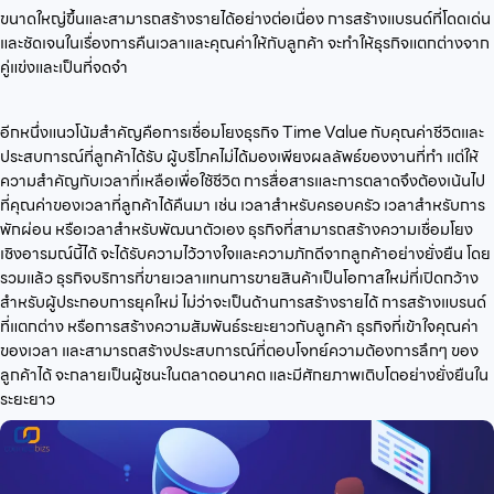
ขนาดใหญ่ขึ้นและสามารถสร้างรายได้อย่างต่อเนื่อง การสร้างแบรนด์ที่โดดเด่น
และชัดเจนในเรื่องการคืนเวลาและคุณค่าให้กับลูกค้า จะทำให้ธุรกิจแตกต่างจาก
คู่แข่งและเป็นที่จดจำ
อีกหนึ่งแนวโน้มสำคัญคือการเชื่อมโยงธุรกิจ Time Value กับคุณค่าชีวิตและ
ประสบการณ์ที่ลูกค้าได้รับ ผู้บริโภคไม่ได้มองเพียงผลลัพธ์ของงานที่ทำ แต่ให้
ความสำคัญกับเวลาที่เหลือเพื่อใช้ชีวิต การสื่อสารและการตลาดจึงต้องเน้นไป
ที่คุณค่าของเวลาที่ลูกค้าได้คืนมา เช่น เวลาสำหรับครอบครัว เวลาสำหรับการ
พักผ่อน หรือเวลาสำหรับพัฒนาตัวเอง ธุรกิจที่สามารถสร้างความเชื่อมโยง
เชิงอารมณ์นี้ได้ จะได้รับความไว้วางใจและความภักดีจากลูกค้าอย่างยั่งยืน โดย
รวมแล้ว ธุรกิจบริการที่ขายเวลาแทนการขายสินค้าเป็นโอกาสใหม่ที่เปิดกว้าง
สำหรับผู้ประกอบการยุคใหม่ ไม่ว่าจะเป็นด้านการสร้างรายได้ การสร้างแบรนด์
ที่แตกต่าง หรือการสร้างความสัมพันธ์ระยะยาวกับลูกค้า ธุรกิจที่เข้าใจคุณค่า
ของเวลา และสามารถสร้างประสบการณ์ที่ตอบโจทย์ความต้องการลึกๆ ของ
ลูกค้าได้ จะกลายเป็นผู้ชนะในตลาดอนาคต และมีศักยภาพเติบโตอย่างยั่งยืนใน
ระยะยาว