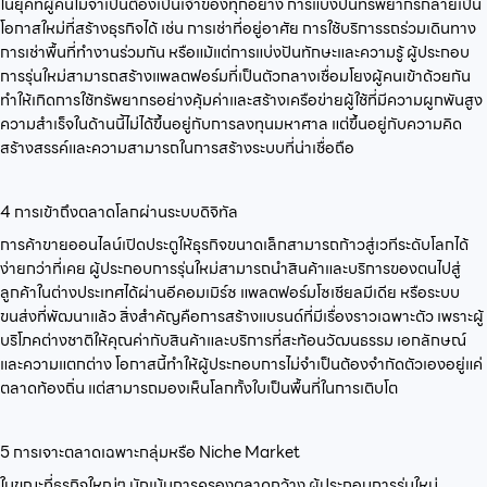
ในยุคที่ผู้คนไม่จำเป็นต้องเป็นเจ้าของทุกอย่าง การแบ่งปันทรัพยากรกลายเป็น
โอกาสใหม่ที่สร้างธุรกิจได้ เช่น การเช่าที่อยู่อาศัย การใช้บริการรถร่วมเดินทาง
การเช่าพื้นที่ทำงานร่วมกัน หรือแม้แต่การแบ่งปันทักษะและความรู้ ผู้ประกอบ
การรุ่นใหม่สามารถสร้างแพลตฟอร์มที่เป็นตัวกลางเชื่อมโยงผู้คนเข้าด้วยกัน
ทำให้เกิดการใช้ทรัพยากรอย่างคุ้มค่าและสร้างเครือข่ายผู้ใช้ที่มีความผูกพันสูง
ความสำเร็จในด้านนี้ไม่ได้ขึ้นอยู่กับการลงทุนมหาศาล แต่ขึ้นอยู่กับความคิด
สร้างสรรค์และความสามารถในการสร้างระบบที่น่าเชื่อถือ
4 การเข้าถึงตลาดโลกผ่านระบบดิจิทัล
การค้าขายออนไลน์เปิดประตูให้ธุรกิจขนาดเล็กสามารถก้าวสู่เวทีระดับโลกได้
ง่ายกว่าที่เคย ผู้ประกอบการรุ่นใหม่สามารถนำสินค้าและบริการของตนไปสู่
ลูกค้าในต่างประเทศได้ผ่านอีคอมเมิร์ซ แพลตฟอร์มโซเชียลมีเดีย หรือระบบ
ขนส่งที่พัฒนาแล้ว สิ่งสำคัญคือการสร้างแบรนด์ที่มีเรื่องราวเฉพาะตัว เพราะผู้
บริโภคต่างชาติให้คุณค่ากับสินค้าและบริการที่สะท้อนวัฒนธรรม เอกลักษณ์
และความแตกต่าง โอกาสนี้ทำให้ผู้ประกอบการไม่จำเป็นต้องจำกัดตัวเองอยู่แค่
ตลาดท้องถิ่น แต่สามารถมองเห็นโลกทั้งใบเป็นพื้นที่ในการเติบโต
5 การเจาะตลาดเฉพาะกลุ่มหรือ Niche Market
ในขณะที่ธุรกิจใหญ่ๆ มักเน้นการครองตลาดกว้าง ผู้ประกอบการรุ่นใหม่