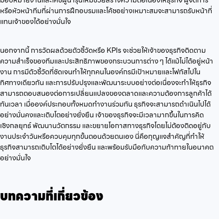
มอบหมายงานและโค้ชผู้นำรุ่นใหม่ช่วยสร้างความต่อเนื่องให้ธุรกิจ ผู้จัดการ
หรือหัวหน้าทีมที่ผ่านการฝึกอบรมและโค้ชอย่างเหมาะสมจะสามารถรับหน้าที่
แทนเจ้าของได้อย่างมั่นใจ
นอกจากนี้ การวัดผลด้วยตัวชี้วัดหรือ KPIs จะช่วยให้เจ้าของธุรกิจติดตาม
ความสำเร็จของทีมและประสิทธิภาพของกระบวนการต่าง ๆ ได้แม้ไม่ได้อยู่หน้า
งาน การมีตัวชี้วัดที่ชัดเจนทำให้ทุกคนในองค์กรมีเป้าหมายและโฟกัสไปใน
ทิศทางเดียวกัน และการปรับปรุงและพัฒนาระบบอย่างต่อเนื่องจะทำให้ธุรกิจ
สามารถตอบสนองต่อการเปลี่ยนแปลงของตลาดและความต้องการลูกค้าได้
ทันเวลา เมื่อองค์ประกอบทั้งหมดทำงานร่วมกัน ธุรกิจจะสามารถดำเนินไปได้
อย่างมั่นคงและเติบโตอย่างยั่งยืน เจ้าของธุรกิจจะมีเวลามากขึ้นในการคิด
เชิงกลยุทธ์ พัฒนานวัตกรรม และขยายโอกาสทางธุรกิจโดยไม่ต้องติดอยู่กับ
งานประจำวันหรือควบคุมทุกขั้นตอนด้วยตนเอง นี่คือกุญแจสำคัญที่ทำให้
ธุรกิจสามารถเติบโตได้อย่างยั่งยืน และพร้อมรับมือกับความท้าทายในอนาคต
อย่างมั่นใจ
บทความที่เกี่ยวข้อง