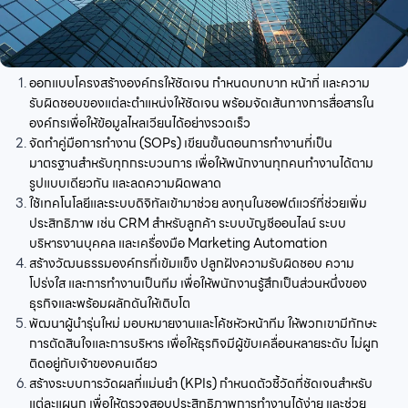
ออกแบบโครงสร้างองค์กรให้ชัดเจน กำหนดบทบาท หน้าที่ และความ
รับผิดชอบของแต่ละตำแหน่งให้ชัดเจน พร้อมจัดเส้นทางการสื่อสารใน
องค์กรเพื่อให้ข้อมูลไหลเวียนได้อย่างรวดเร็ว
จัดทำคู่มือการทำงาน (SOPs) เขียนขั้นตอนการทำงานที่เป็น
มาตรฐานสำหรับทุกกระบวนการ เพื่อให้พนักงานทุกคนทำงานได้ตาม
รูปแบบเดียวกัน และลดความผิดพลาด
ใช้เทคโนโลยีและระบบดิจิทัลเข้ามาช่วย ลงทุนในซอฟต์แวร์ที่ช่วยเพิ่ม
ประสิทธิภาพ เช่น CRM สำหรับลูกค้า ระบบบัญชีออนไลน์ ระบบ
บริหารงานบุคคล และเครื่องมือ Marketing Automation
สร้างวัฒนธรรมองค์กรที่เข้มแข็ง ปลูกฝังความรับผิดชอบ ความ
โปร่งใส และการทำงานเป็นทีม เพื่อให้พนักงานรู้สึกเป็นส่วนหนึ่งของ
ธุรกิจและพร้อมผลักดันให้เติบโต
พัฒนาผู้นำรุ่นใหม่ มอบหมายงานและโค้ชหัวหน้าทีม ให้พวกเขามีทักษะ
การตัดสินใจและการบริหาร เพื่อให้ธุรกิจมีผู้ขับเคลื่อนหลายระดับ ไม่ผูก
ติดอยู่กับเจ้าของคนเดียว
สร้างระบบการวัดผลที่แม่นยำ (KPIs) กำหนดตัวชี้วัดที่ชัดเจนสำหรับ
แต่ละแผนก เพื่อให้ตรวจสอบประสิทธิภาพการทำงานได้ง่าย และช่วย