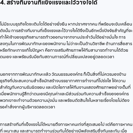
4. สร้างทีมงานที่แข็งแรงและไว้วางใจได้
ไม่มีระบบธุรกิจใดจะเติบโตได้อย่างยั่งยืน หากปราศจากคน ที่พร้อมจะขับเคลื่อน
ดังนั้น การสร้างทีมงานที่แข็งแรงและไว้วางใจได้จึงเป็นอีกหนึ่งปัจจัยสำคัญที่จะ
ทำให้เจ้าของธุรกิจสามารถก้าวออกมาจากงานประจำวันได้อย่างมั่นใจ การ
ลงทุนในการพัฒนาทักษะของพนักงาน ไม่ว่าจะเป็นด้านวิชาชีพ ด้านการสื่อสาร
หรือทักษะการแก้ไขปัญหา คือการเสริมศักยภาพให้ทีมสามารถทำงานได้ด้วย
ตนเอง และพร้อมรับมือกับสถานการณ์ที่เปลี่ยนแปลงอยู่ตลอดเวลา
นอกจากการพัฒนาทักษะแล้ว วัฒนธรรมองค์กร ก็เป็นสิ่งที่ไม่ควรมองข้าม
ธุรกิจที่ประสบความสำเร็จมักสร้างบรรยากาศการทำงานที่โปร่งใส ให้ความ
สำคัญกับความรับผิดชอบ และเปิดโอกาสให้ทีมงานแสดงศักยภาพอย่างเต็มที่
เมื่อพนักงานรู้สึกว่าตนเองมีคุณค่าและมีส่วนร่วมกับความสำเร็จขององค์กร
พวกเขาจะทำงานด้วยความมุ่งมั่น และพร้อมตัดสินใจในหลายเรื่องโดยไม่ต้อง
รอคำสั่งจากผู้บริหารตลอดเวลา
การสร้างทีมที่แข็งแรงไม่ได้หมายถึงการหาคนเก่งที่สุดเสมอไป แต่คือการหาคน
ที่ เหมาะสม และสามารถทำงานร่วมกันได้อย่างมีพลังเสริมซึ่งกันและกัน เมื่อ