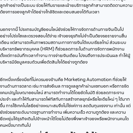
ลูกค้าอย่างเป็นระบบ ช่วยให้ทีมขายและฝ่ายบริการลูกค้าสามารถติดตามความ
ต้องการของลูกค้าได้อย่างใกล้ชิดและตอบสนองได้ทันเวลา
นอกจากนี้ โปรแกรมบัญชีออนไลน์ยังช่วยให้การจัดการด้านการเงินเป็นไป
อย่างโปร่งใสและตรวจสอบได้ง่าย เจ้าของธุรกิจไม่จำเป็นต้องรอรายงานสิ้น
เดือน แต่สามารถเห็นภาพรวมสถานะทางการเงินได้แบบเรียลไทม์ ส่วนระบบ
บริหารทรัพยากรบุคคล (HRM) ก็ช่วยลดภาระในด้านการจัดการพนักงาน
ตั้งแต่การบันทึกเวลาทำงาน การจ่ายเงินเดือน ไปจนถึงการประเมินผล ทำให้ผู้
บริหารมีข้อมูลครบถ้วนเพื่อตัดสินใจได้อย่างถูกต้อง
อีกหนึ่งเครื่องมือที่ไม่ควรมองข้ามคือ Marketing Automation ที่ช่วยให้
งานด้านการตลาด เช่น การส่งอีเมล การดูแลลูกค้าผ่านแชทบอท หรือการจัด
แคมเปญโฆษณาออนไลน์ สามารถทำงานได้โดยอัตโนมัติ ช่วยลดภาระงาน
ประจำ และทำให้ทีมสามารถโฟกัสกับการสร้างกลยุทธ์หรือไอเดียใหม่ ๆ ได้มาก
ขึ้น การใช้เทคโนโลยีอย่างเหมาะสมจึงไม่ใช่แค่การ ลดต้นทุนแรงงาน เท่านั้น แต่
ยังช่วยยกระดับมาตรฐานการทำงาน เพิ่มความเร็ว ความถูกต้อง และความ
ยืดหยุ่นให้ธุรกิจเดินไปข้างหน้าได้โดยไม่ต้องพึ่งพาเจ้าของหรือพนักงานคนใด
คนหนึ่งมากเกินไป