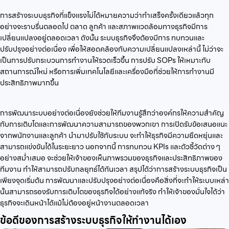
การสร้างระบบธุรกิจที่แข็งแรงไม่ได้หมายความว่าทำเสร็จครั้งเดียวแล้วทุก
อย่างจะราบรื่นตลอดไป ตลาด ลูกค้า และสภาพแวดล้อมทางธุรกิจมีการ
เปลี่ยนแปลงอยู่ตลอดเวลา ดังนั้น ระบบธุรกิจจึงต้องมีการ ทบทวนและ
ปรับปรุงอย่างต่อเนื่อง เพื่อให้สอดคล้องกับความเปลี่ยนแปลงเหล่านี้ ไม่ว่าจะ
เป็นการปรับกระบวนการทำงานให้รวดเร็วขึ้น การปรับ SOPs ให้เหมาะกับ
สถานการณ์ใหม่ หรือการเพิ่มเทคโนโลยีและเครื่องมือที่ช่วยให้การทำงานมี
ประสิทธิภาพมากขึ้น
การพัฒนาระบบอย่างต่อเนื่องยังช่วยให้ทีมงานรู้สึกว่าองค์กรให้ความสำคัญ
กับการเติบโตและการพัฒนาความสามารถของพวกเขา การเปิดรับข้อเสนอแนะ
จากพนักงานและลูกค้า นำมาปรับใช้กับระบบ จะทำให้ธุรกิจมีความยืดหยุ่นและ
สามารถแข่งขันได้ในระยะยาว นอกจากนี้ การทบทวน KPIs และตัวชี้วัดต่าง ๆ
อย่างสม่ำเสมอ จะช่วยให้เจ้าของเห็นภาพรวมของธุรกิจและประสิทธิภาพของ
ทีมงาน ทำให้สามารถปรับกลยุทธ์ได้ทันเวลา สรุปได้ว่าการสร้างระบบธุรกิจเป็น
เพียงจุดเริ่มต้น การพัฒนาและปรับปรุงอย่างต่อเนื่องคือสิ่งที่จะทำให้ระบบเหล่า
นั้นสามารถรองรับการเติบโตของธุรกิจได้อย่างแท้จริง ทำให้เจ้าของมั่นใจได้ว่า
ธุรกิจจะเดินหน้าได้แม้ไม่ต้องอยู่หน้างานตลอดเวลา
ข้อดีของการสร้างระบบธุรกิจให้ทำงานได้เอง