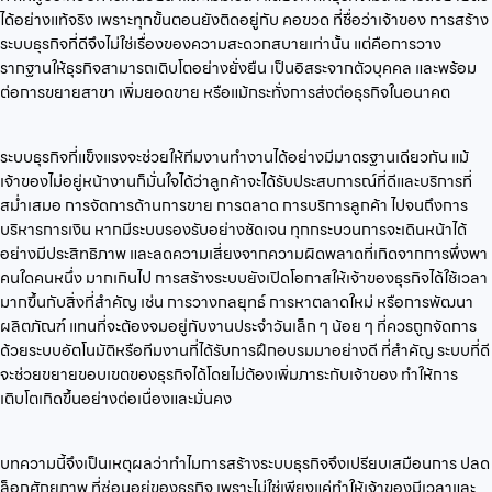
ได้อย่างแท้จริง เพราะทุกขั้นตอนยังติดอยู่กับ คอขวด ที่ชื่อว่าเจ้าของ การสร้าง
ระบบธุรกิจที่ดีจึงไม่ใช่เรื่องของความสะดวกสบายเท่านั้น แต่คือการวาง
รากฐานให้ธุรกิจสามารถเติบโตอย่างยั่งยืน เป็นอิสระจากตัวบุคคล และพร้อม
ต่อการขยายสาขา เพิ่มยอดขาย หรือแม้กระทั่งการส่งต่อธุรกิจในอนาคต
ระบบธุรกิจที่แข็งแรงจะช่วยให้ทีมงานทำงานได้อย่างมีมาตรฐานเดียวกัน แม้
เจ้าของไม่อยู่หน้างานก็มั่นใจได้ว่าลูกค้าจะได้รับประสบการณ์ที่ดีและบริการที่
สม่ำเสมอ การจัดการด้านการขาย การตลาด การบริการลูกค้า ไปจนถึงการ
บริหารการเงิน หากมีระบบรองรับอย่างชัดเจน ทุกกระบวนการจะเดินหน้าได้
อย่างมีประสิทธิภาพ และลดความเสี่ยงจากความผิดพลาดที่เกิดจากการพึ่งพา
คนใดคนหนึ่ง มากเกินไป การสร้างระบบยังเปิดโอกาสให้เจ้าของธุรกิจได้ใช้เวลา
มากขึ้นกับสิ่งที่สำคัญ เช่น การวางกลยุทธ์ การหาตลาดใหม่ หรือการพัฒนา
ผลิตภัณฑ์ แทนที่จะต้องจมอยู่กับงานประจำวันเล็ก ๆ น้อย ๆ ที่ควรถูกจัดการ
ด้วยระบบอัตโนมัติหรือทีมงานที่ได้รับการฝึกอบรมมาอย่างดี ที่สำคัญ ระบบที่ดี
จะช่วยขยายขอบเขตของธุรกิจได้โดยไม่ต้องเพิ่มภาระกับเจ้าของ ทำให้การ
เติบโตเกิดขึ้นอย่างต่อเนื่องและมั่นคง
บทความนี้จึงเป็นเหตุผลว่าทำไมการสร้างระบบธุรกิจจึงเปรียบเสมือนการ ปลด
ล็อกศักยภาพ ที่ซ่อนอยู่ของธุรกิจ เพราะไม่ใช่เพียงแค่ทำให้เจ้าของมีเวลาและ