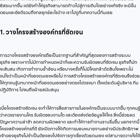
อิสระมากขึ้น แต่ยังทำให้ธุรกิจสามารถก้าวไปสู่การเติบโตอย่างแท้จริง จะมีขั้น
ตอนและข้อดีรวมถึงกลยุทธ์อะไรบ้าง เราไปดูที่บทความนี้กันเลย
1. วางโครงสร้างองค์กรที่ชัดเจน
การวางโครงสร้างองค์กรถือเป็นรากฐานที่สำคัญที่สุดของการสร้างระบบ
ธุรกิจ เพราะหากไม่มีการกำหนดหน้าที่และความรับผิดชอบที่ชัดเจน ธุรกิจก็มัก
จะสับสน เกิดการทำงานซ้ำซ้อน หรือบางครั้งก็ไม่มีใครกล้าตัดสินใจเพราะไม่
แน่ใจว่าเป็นหน้าที่ของตนเองหรือไม่ การสร้างโครงสร้างองค์กรที่ชัดเจนจึงช่วย
ให้ทุกคนรู้บทบาทหน้าที่ของตนเองอย่างตรงไปตรงมา ตั้งแต่ระดับผู้บริหาร ทีม
ปฏิบัติการ ไปจนถึงฝ่ายสนับสนุน
เมื่อโครงสร้างชัดเจน จะทำให้การสื่อสารภายในองค์กรเป็นระบบมากขึ้น ทุกคนรู้
ว่าควรรายงานใคร รับผิดชอบงานใด และต้องส่งต่อข้อมูลให้ใคร สิ่งนี้ช่วยลด
ปัญหาความล่าช้า ลดความผิดพลาด และทำให้การทำงานราบรื่นขึ้น นอกจากนี้
โครงสร้างองค์กรที่ดี ยังเปิดทางให้เกิดการมอบหมายงานอย่างมีประสิทธิภาพ
เจ้าของธุรกิจไม่จำเป็นต้องลงไปจัดการทุกเรื่องด้วยตนเอง แต่สามารถวางใจได้