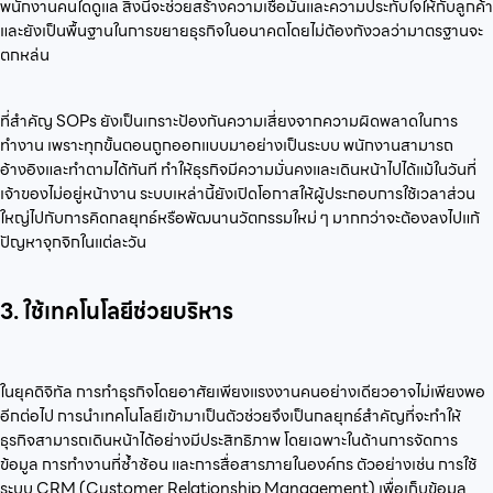
พนักงานคนใดดูแล สิ่งนี้จะช่วยสร้างความเชื่อมั่นและความประทับใจให้กับลูกค้า
และยังเป็นพื้นฐานในการขยายธุรกิจในอนาคตโดยไม่ต้องกังวลว่ามาตรฐานจะ
ตกหล่น
ที่สำคัญ SOPs ยังเป็นเกราะป้องกันความเสี่ยงจากความผิดพลาดในการ
ทำงาน เพราะทุกขั้นตอนถูกออกแบบมาอย่างเป็นระบบ พนักงานสามารถ
อ้างอิงและทำตามได้ทันที ทำให้ธุรกิจมีความมั่นคงและเดินหน้าไปได้แม้ในวันที่
เจ้าของไม่อยู่หน้างาน ระบบเหล่านี้ยังเปิดโอกาสให้ผู้ประกอบการใช้เวลาส่วน
ใหญ่ไปกับการคิดกลยุทธ์หรือพัฒนานวัตกรรมใหม่ ๆ มากกว่าจะต้องลงไปแก้
ปัญหาจุกจิกในแต่ละวัน
3. ใช้เทคโนโลยีช่วยบริหาร
ในยุคดิจิทัล การทำธุรกิจโดยอาศัยเพียงแรงงานคนอย่างเดียวอาจไม่เพียงพอ
อีกต่อไป การนำเทคโนโลยีเข้ามาเป็นตัวช่วยจึงเป็นกลยุทธ์สำคัญที่จะทำให้
ธุรกิจสามารถเดินหน้าได้อย่างมีประสิทธิภาพ โดยเฉพาะในด้านการจัดการ
ข้อมูล การทำงานที่ซ้ำซ้อน และการสื่อสารภายในองค์กร ตัวอย่างเช่น การใช้
ระบบ CRM (Customer Relationship Management) เพื่อเก็บข้อมูล