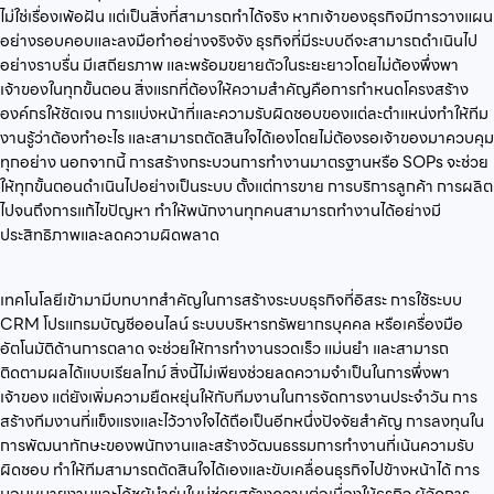
ไม่ใช่เรื่องเพ้อฝัน แต่เป็นสิ่งที่สามารถทำได้จริง หากเจ้าของธุรกิจมีการวางแผน
อย่างรอบคอบและลงมือทำอย่างจริงจัง ธุรกิจที่มีระบบดีจะสามารถดำเนินไป
อย่างราบรื่น มีเสถียรภาพ และพร้อมขยายตัวในระยะยาวโดยไม่ต้องพึ่งพา
เจ้าของในทุกขั้นตอน สิ่งแรกที่ต้องให้ความสำคัญคือการกำหนดโครงสร้าง
องค์กรให้ชัดเจน การแบ่งหน้าที่และความรับผิดชอบของแต่ละตำแหน่งทำให้ทีม
งานรู้ว่าต้องทำอะไร และสามารถตัดสินใจได้เองโดยไม่ต้องรอเจ้าของมาควบคุม
ทุกอย่าง นอกจากนี้ การสร้างกระบวนการทำงานมาตรฐานหรือ SOPs จะช่วย
ให้ทุกขั้นตอนดำเนินไปอย่างเป็นระบบ ตั้งแต่การขาย การบริการลูกค้า การผลิต
ไปจนถึงการแก้ไขปัญหา ทำให้พนักงานทุกคนสามารถทำงานได้อย่างมี
ประสิทธิภาพและลดความผิดพลาด
เทคโนโลยีเข้ามามีบทบาทสำคัญในการสร้างระบบธุรกิจที่อิสระ การใช้ระบบ
CRM โปรแกรมบัญชีออนไลน์ ระบบบริหารทรัพยากรบุคคล หรือเครื่องมือ
อัตโนมัติด้านการตลาด จะช่วยให้การทำงานรวดเร็ว แม่นยำ และสามารถ
ติดตามผลได้แบบเรียลไทม์ สิ่งนี้ไม่เพียงช่วยลดความจำเป็นในการพึ่งพา
เจ้าของ แต่ยังเพิ่มความยืดหยุ่นให้กับทีมงานในการจัดการงานประจำวัน การ
สร้างทีมงานที่แข็งแรงและไว้วางใจได้ถือเป็นอีกหนึ่งปัจจัยสำคัญ การลงทุนใน
การพัฒนาทักษะของพนักงานและสร้างวัฒนธรรมการทำงานที่เน้นความรับ
ผิดชอบ ทำให้ทีมสามารถตัดสินใจได้เองและขับเคลื่อนธุรกิจไปข้างหน้าได้ การ