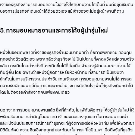
เจ้าของธุรกิจสามารถมอบความไว้วางใจให้กับทีมงานได้เต็มที่ นั่นคือจุดเริ่มต้น
ของการมีธุรกิจที่เดินหน้าได้ด้วยตัวเอง แม้เจ้าของจะไม่อยู่หน้างานก็ตาม
5. การมอบหมายงานและการโค้ชผู้นำรุ่นใหม่
หนึ่งในข้อผิดพลาดที่เจ้าของธุรกิจจำนวนมากมักทำ คือการพยายาม ควบคุม
ทุกอย่างด้วยตัวเอง เพราะกลัวว่าธุรกิจจะไม่เป็นไปตามที่คาดหวัง แต่ความจริง
แล้ว การเติบโตอย่างยั่งยืนจะเกิดขึ้นได้ก็ต่อเมื่อเจ้าของรู้จักมอบหมายงานให้
กับผู้อื่น โดยเฉพาะตำแหน่งผู้จัดการหรือหัวหน้าทีม ที่สามารถเป็นแขนขา
สำคัญในการบริหารงานประจำวันแทนเจ้าของ การมอบหมายงานไม่ใช่การลด
ความรับผิดชอบ แต่คือการกระจายอำนาจการตัดสินใจ เพื่อให้ธุรกิจเดินหน้าได้
โดยไม่ต้องรอคำสั่งจากคนเพียงคนเดียว
นอกจากการมอบหมายงานแล้ว สิ่งที่สำคัญไม่แพ้กันคือการ โค้ชผู้นำรุ่นใหม่ ให้
พร้อมรับบทบาทสำคัญในอนาคต เจ้าของควรลงทุนเวลาในการสอน แนะนำ
และแบ่งปันประสบการณ์การทำธุรกิจแก่ผู้จัดการหรือหัวหน้าทีม เพื่อให้พวกเขา
มีวิสัยทัศน์ ความคิดเชิงกลยุทธ์ และทักษะในการแก้ไขปัญหา เมื่อถึงวันที่ธุรกิจ