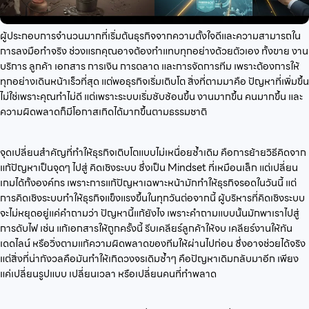
ผู้ประกอบการจำนวนมากที่เริ่มต้นธุรกิจจากความตั้งใจดีและความสามารถใน
การลงมือทำจริง ช่วงแรกคุณอาจต้องทำแทบทุกอย่างด้วยตัวเอง ทั้งขาย งาน
บริการ ลูกค้า เอกสาร การเงิน การตลาด และการจัดการทีม เพราะต้องการให้
ทุกอย่างเดินหน้าเร็วที่สุด แต่พอธุรกิจเริ่มเติบโต สิ่งที่ตามมาคือ ปัญหาที่เพิ่มขึ้น
ไม่ใช่เพราะคุณทำไม่ดี แต่เพราะระบบเริ่มซับซ้อนขึ้น งานมากขึ้น คนมากขึ้น และ
ความผิดพลาดก็มีโอกาสเกิดได้มากขึ้นตามธรรมชาติ
จุดเปลี่ยนสำคัญที่ทำให้ธุรกิจเติบโตแบบไม่เหนื่อยซ้ำเดิม คือการย้ายวิธีคิดจาก
แก้ปัญหาเป็นจุดๆ ไปสู่ คิดเชิงระบบ ซึ่งเป็น Mindset ที่เหมือนเล็ก แต่เปลี่ยน
เกมได้ทั้งองค์กร เพราะการแก้ปัญหาเฉพาะหน้ามักทำให้ธุรกิจรอดในวันนี้ แต่
การคิดเชิงระบบทำให้ธุรกิจแข็งแรงขึ้นในทุกวันต่อจากนี้ ผู้บริหารที่คิดเชิงระบบ
จะไม่หยุดอยู่แค่คำถามว่า ปัญหานี้แก้ยังไง เพราะคำถามแบบนั้นมักพาเราไปสู่
การดับไฟ เช่น แก้เอกสารให้ถูกครั้งนี้ รีบเคลียร์ลูกค้าให้จบ เคลียร์งานให้ทัน
เดดไลน์ หรือวิ่งตามแก้ความผิดพลาดของทีมให้ผ่านไปก่อน ซึ่งอาจช่วยได้จริง
แต่สิ่งที่น่ากังวลคือมันทำให้เกิดวงจรเดิมซ้ำๆ คือปัญหาเดิมกลับมาอีก เพียง
แค่เปลี่ยนรูปแบบ เปลี่ยนเวลา หรือเปลี่ยนคนที่ทำพลาด