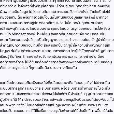
โตหรือคำพูดสวยหรู แต่เป็นวิธีคิดเล็กๆ ที่ใช้ซ้ำจนกลายเป็นนิสัย เช่น การถาม
ตัวเองว่า อะไรคือสิ่งที่สำคัญที่สุดตอนนี้ ก่อนจะตอบทุกอย่าง การมองความ
ผิดพลาดเป็นข้อมูล ไม่ใช่ความล้มเหลว การยอมรับว่าเรายังไม่รู้ แล้วเปิดใจให้
ทีมช่วยเติมเต็ม หรือการตัดสินใจบนพื้นฐานของข้อมูลและผลลัพธ์ มากกว่า
ความเคยชินและความรู้สึก วิธีคิดเล็กๆ เหล่านี้เมื่อเกิดขึ้นทุกวัน จะค่อยๆ
เปลี่ยนพฤติกรรม เปลี่ยนระบบงาน และเปลี่ยนมาตรฐานขององค์กรไปพร้อม
กัน เมื่อ Mindset ของผู้นำเปลี่ยน สิ่งแรกที่เปลี่ยนตามคือ วัฒนธรรมทีม
เพราะทีมงานมองผู้บริหารเป็นสัญญาณว่าควรทำงานแบบไหน ถ้าผู้นำให้ความ
สำคัญกับความชัดเจน ทีมก็จะสื่อสารชัดขึ้น ถ้าผู้นำให้ความสำคัญกับการแก้
ปัญหา ทีมก็จะกล้ารับผิดชอบและเสนอทางเลือก ถ้าผู้นำให้ความสำคัญกับการ
เรียนรู้ ทีมก็จะกล้าลอง กล้าปรับ และพัฒนาความสามารถอย่างต่อเนื่อง
สุดท้ายองค์กรจะไม่ได้ขับเคลื่อนด้วยการสั่งการเพียงอย่างเดียว แต่ขับเคลื่อน
ด้วย มาตรฐานร่วม ที่ทุกคนยึดถือในแนวทางเดียวกัน
และเมื่อวัฒนธรรมทีมแข็งแรง สิ่งที่เปลี่ยนต่อมาคือ “ระบบธุรกิจ” ไม่ว่าจะเป็น
ระบบบริการลูกค้า ระบบขาย ระบบการเงิน หรือระบบการทำงานภายใน จะเริ่ม
ถูกออกแบบให้รองรับการเติบโตจริง ไม่ใช่แค่ทำให้ผ่านไปวันๆ ผู้ประกอบการและ
ผู้บริหารที่มี Mindset แบบสร้างผลลัพธ์มักมองธุรกิจเป็นระบบที่ต้องพัฒนาได้
เสมอ พวกเขาจึงไม่หยุดอยู่แค่การแก้ปัญหาเฉพาะหน้า แต่จะมองหา ต้นเหตุ
แล้วปรับกระบวนการให้ดีขึ้นเรื่อยๆ จนธุรกิจทำงานได้มีประสิทธิภาพขึ้นแม้ในวัน