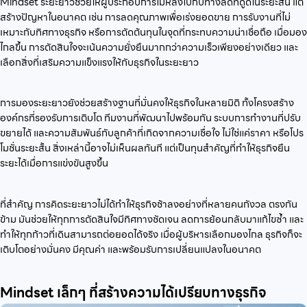
Mindset ระยะยาวช่วยให้ผู้ประกอบการไม่หลงไปกับทางลัดที่ดูดีในระยะสั้น แต่
สร้างปัญหาในอนาคต เช่น การลดคุณภาพเพื่อเร่งยอดขาย การรับงานที่ไม่
เหมาะกับทิศทางธุรกิจ หรือการตัดต้นทุนในจุดที่กระทบความน่าเชื่อถือ เมื่อมอง
ไกลขึ้น การตัดสินใจจะเน้นความยั่งยืนมากกว่าความเร็วเพียงอย่างเดียว และ
เลือกสิ่งที่เสริมความแข็งแรงให้กับธุรกิจในระยะยาว
การมองระยะยาวยังช่วยสร้างฐานที่มั่นคงให้ธุรกิจในหลายมิติ ทั้งโครงสร้าง
องค์กรที่รองรับการเติบโต ทีมงานที่พัฒนาไปพร้อมกัน ระบบการทำงานที่ปรับ
ขยายได้ และความสัมพันธ์กับลูกค้าที่เกิดจากความเชื่อใจ ไม่ใช่แค่ราคา หรือโปร
โมชั่นระยะสั้น สิ่งเหล่านี้อาจไม่เห็นผลทันที แต่เป็นทุนสำคัญที่ทำให้ธุรกิจยืน
ระยะได้เมื่อการแข่งขันสูงขึ้น
ที่สำคัญ การคิดระยะยาวไม่ได้ทำให้ธุรกิจช้าลงอย่างที่หลายคนกังวล ตรงกัน
ข้าม มันช่วยให้ทุกการตัดสินใจมีทิศทางชัดเจน ลดการย้อนกลับมาแก้ไขซ้ำ และ
ทำให้ทุกก้าวที่เดินสามารถต่อยอดได้จริง เมื่อผู้บริหารเลือกมองไกล ธุรกิจก็จะ
เติบโตอย่างมั่นคง มีคุณค่า และพร้อมรับการเปลี่ยนแปลงในอนาคต
Mindset เล็กๆ ที่สร้างความได้เปรียบทางธุรกิจ