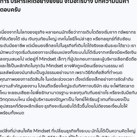
การ บริหารให้โตอย่างยั่งยืน จะมีอะไรบ้าง บทความนี้มีคำ
ตอบครับ
เนื่องจากในโลกของธุรกิจ หลายคนมักเชื่อว่าการเติบโตต้องเริ่มจาก ทรัพยากร
ที่จับต้องได้ เช่น เงินทุนก้อนใหญ่ เทคโนโลยีใหม่ล่าสุด หรือกลยุทธ์ที่ซับซ้อน
ระดับมืออาชีพ แต่เมื่อมองลึกลงไปในธุรกิจที่เติบโตได้จริงและยืนระยะได้ยาว เรา
มักพบว่าจุดเริ่มต้นของการเปลี่ยนแปลงทั้งระบบไม่ได้เริ่มจากเครื่องมือหรือเงิน
ลงทุนเสมอไป แต่อยู่ที่ Mindset เล็กๆ ที่ผู้ประกอบการและผู้บริหารเลือกยึดถือ
และใช้เป็นหลักคิดในทุกวัน Mindset อาจฟังดูเหมือนเรื่องนามธรรม แต่
ผลลัพธ์ของมันกลับเป็นรูปธรรมอย่างมาก เพราะวิธีคิดคือสิ่งที่กำหนด
คุณภาพของการตัดสินใจ ในแต่ละช่วงเวลา ตั้งแต่เรื่องเล็กอย่างการจัดลำดับ
ความสำคัญของงาน ไปจนถึงเรื่องใหญ่ระดับทิศทางบริษัท เช่น จะโฟกัสตลาด
ไหน จะยอมเสียอะไรเพื่อรักษามาตรฐาน จะลงทุนกับทีมอย่างไร หรือจะรับมือกับ
วิกฤตแบบไหน เมื่อผู้บริหารมองปัญหาเป็น โจทย์ให้เรียนรู้ แทนที่จะมองเป็น
อุปสรรคที่ต้องหลีกเลี่ยง ธุรกิจจะเริ่มขยับได้เร็วขึ้นโดยไม่ต้องรอเงื่อนไขให้
พร้อมทั้งหมด
แต่สิ่งที่น่าสนใจคือ Mindset ที่เปลี่ยนธุรกิจทั้งระบบ มักไม่ได้เป็นความคิดใหญ่