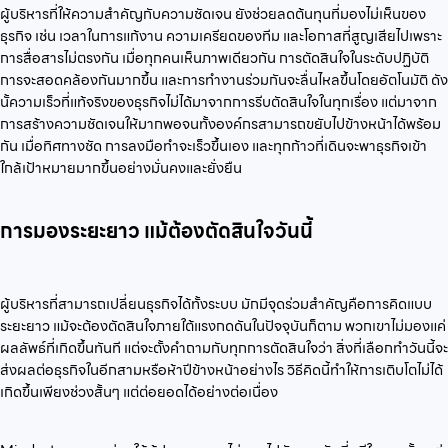
ผู้บริหารที่ให้ความสำคัญกับความชัดเจน ยังช่วยลดต้นทุนที่มองไม่เห็นของ
ธุรกิจ เช่น เวลาในการแก้งาน ความเครียดของทีม และโอกาสที่สูญเสียไปเพราะ
การสื่อสารไม่ตรงกัน เมื่อทุกคนเห็นภาพเดียวกัน การตัดสินใจในระดับปฏิบัติ
การจะสอดคล้องกันมากขึ้น และการทำงานร่วมกันจะลื่นไหลขึ้นโดยอัตโนมัติ ดัง
นั้ความเร็วที่แท้จริงของธุรกิจไม่ได้มาจากการรีบตัดสินใจในทุกเรื่อง แต่มาจาก
การสร้างความชัดเจนให้มากพอจนทั้งองค์กรสามารถขยับไปข้างหน้าได้พร้อม
กัน เมื่อทิศทางชัด การลงมือทำจะเร็วขึ้นเอง และทุกก้าวที่เดินจะพาธุรกิจเข้า
ใกล้เป้าหมายมากขึ้นอย่างมั่นคงและยั่งยืน
การมองระยะยาว แม้ต้องตัดสินใจวันนี้
ผู้บริหารที่สามารถเปลี่ยนธุรกิจได้ทั้งระบบ มักมีจุดร่วมสำคัญคือการคิดแบบ
ระยะยาว แม้จะต้องตัดสินใจภายใต้แรงกดดันในปัจจุบันก็ตาม พวกเขาไม่มองแค่
ผลลัพธ์ที่เกิดขึ้นทันที แต่จะตั้งคำถามกับทุกการตัดสินใจว่า สิ่งที่เลือกทำวันนี้จะ
ส่งผลต่อธุรกิจในอีกสามหรือห้าปีข้างหน้าอย่างไร วิธีคิดนี้ทำให้การเติบโตไม่ได้
เกิดขึ้นเพียงช่วงสั้นๆ แต่ต่อยอดได้อย่างต่อเนื่อง