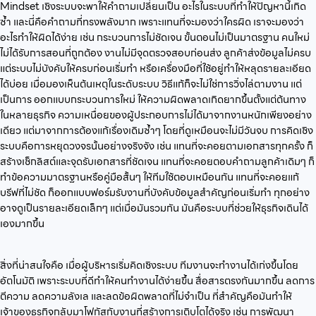
Mindset เชิงระบบจะพาให้คำถามเปลี่ยนเป็น อะไรในระบบที่ทำให้ปัญหานี้เกิด
ซ้ำ และนี่คือคำถามที่ทรงพลังมาก เพราะแทนที่จะมองว่าใครผิด เราจะมองว่า
อะไรทำให้ผิดได้ง่าย เช่น กระบวนการไม่ชัดเจน ขั้นตอนไม่เป็นมาตรฐาน คนใหม่
ไม่ได้รับการสอนที่ถูกต้อง งานไม่มีจุดตรวจสอบก่อนส่ง ลูกค้าส่งข้อมูลไม่ครบ
แต่ระบบไม่บังคับให้ครบก่อนเริ่มทำ หรือเครื่องมือที่ใช้อยู่ทำให้หลุดรายละเอียด
ได้บ่อย เมื่อมองเห็นต้นเหตุในระดับระบบ วิธีแก้ก็จะไม่ใช่การวิ่งไล่ตามงาน แต่
เป็นการ ออกแบบกระบวนการใหม่ ให้ความผิดพลาดเกิดยากขึ้นตั้งแต่ต้นทาง
ในหลายธุรกิจ ความเหนื่อยของผู้ประกอบการไม่ได้มาจากงานหนักเพียงอย่าง
เดียว แต่มาจากการต้องแก้เรื่องเดิมซ้ำๆ โดยที่ดูเหมือนจะไม่มีวันจบ การคิดเชิง
ระบบคือการหยุดวงจรนั้นอย่างจริงจัง เช่น แทนที่จะคอยตามเอกสารทุกครั้ง ก็
สร้างเช็กลิสต์และจุดรับเอกสารที่ชัดเจน แทนที่จะคอยตอบคำถามลูกค้าเดิมๆ ก็
ทำข้อความมาตรฐานหรือคู่มือสั้นๆ ให้ทีมใช้ตอบเหมือนกัน แทนที่จะคอยแก้
บรีฟที่ไม่ชัด ก็ออกแบบฟอร์มรับงานที่บังคับข้อมูลสำคัญก่อนเริ่มทำ ทุกอย่าง
อาจดูเป็นรายละเอียดเล็กๆ แต่เมื่อมันรวมกัน มันคือระบบที่ช่วยให้ธุรกิจเดินได้
เองมากขึ้น
สิ่งที่น่าสนใจคือ เมื่อผู้บริหารเริ่มคิดเชิงระบบ ทีมงานจะทำงานได้เก่งขึ้นโดย
อัตโนมัติ เพราะระบบที่ดีทำให้คนทำงานได้ง่ายขึ้น สื่อสารตรงกันมากขึ้น ลดการ
ตีความ ลดความลังเล และลดข้อผิดพลาดที่ไม่จำเป็น ที่สำคัญคือมันทำให้
เจ้าของธุรกิจกลับมาโฟกัสกับงานที่สร้างการเติบโตได้จริง เช่น การพัฒนา