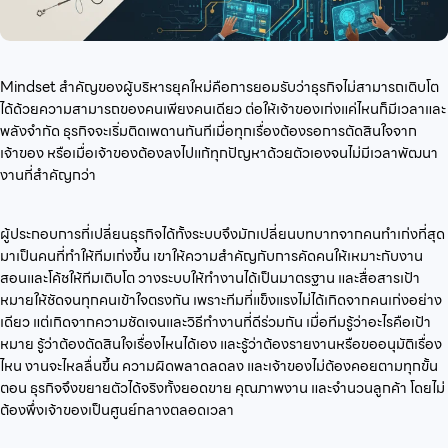
Mindset สำคัญของผู้บริหารยุคใหม่คือการยอมรับว่าธุรกิจไม่สามารถเติบโต
ได้ด้วยความสามารถของคนเพียงคนเดียว ต่อให้เจ้าของเก่งแค่ไหนก็มีเวลาและ
พลังจำกัด ธุรกิจจะเริ่มติดเพดานทันทีเมื่อทุกเรื่องต้องรอการตัดสินใจจาก
เจ้าของ หรือเมื่อเจ้าของต้องลงไปแก้ทุกปัญหาด้วยตัวเองจนไม่มีเวลาพัฒนา
งานที่สำคัญกว่า
ผู้ประกอบการที่เปลี่ยนธุรกิจได้ทั้งระบบจึงมักเปลี่ยนบทบาทจากคนทำเก่งที่สุด
มาเป็นคนที่ทำให้ทีมเก่งขึ้น เขาให้ความสำคัญกับการคัดคนให้เหมาะกับงาน
สอนและโค้ชให้ทีมเติบโต วางระบบให้ทำงานได้เป็นมาตรฐาน และสื่อสารเป้า
หมายให้ชัดจนทุกคนเข้าใจตรงกัน เพราะทีมที่แข็งแรงไม่ได้เกิดจากคนเก่งอย่าง
เดียว แต่เกิดจากความชัดเจนและวิธีทำงานที่ดีร่วมกัน เมื่อทีมรู้ว่าอะไรคือเป้า
หมาย รู้ว่าต้องตัดสินใจเรื่องไหนได้เอง และรู้ว่าต้องรายงานหรือขออนุมัติเรื่อง
ไหน งานจะไหลลื่นขึ้น ความผิดพลาดลดลง และเจ้าของไม่ต้องคอยตามทุกขั้น
ตอน ธุรกิจจึงขยายตัวได้จริงทั้งยอดขาย คุณภาพงาน และจำนวนลูกค้า โดยไม่
ต้องพึ่งเจ้าของเป็นศูนย์กลางตลอดเวลา