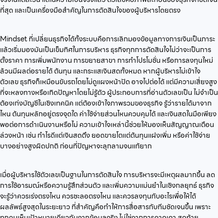
ที่สุด และเป็นเครื่องมือสำคัญในการตัดสินใจของผู้บริหารโดยตรง
Mindset ที่เปลี่ยนธุรกิจได้ทั้งระบบคือการเลิกมองข้อมูลทางการเงินเป็นภาระ
แล้วเริ่มมองมันเป็นเข็มทิศในการบริหาร ธุรกิจทุกการตัดสินใจไม่ว่าจะเป็นการ
ตั้งราคา การเพิ่มพนักงาน การขยายสาขา การทำโปรโมชั่น หรือการลงทุนใหม่
ล้วนมีผลต่อรายได้ ต้นทุน และกระแสเงินสดทั้งหมด หากผู้บริหารไม่เข้าใจ
ตัวเลข ธุรกิจก็เหมือนขับรถโดยไม่ดูแผงหน้าปัด อาจไปต่อได้ แต่มีความเสี่ยงสูง
ที่จะหลงทางหรือเกิดปัญหาโดยไม่รู้ตัว ผู้ประกอบการที่อ่านตัวเลขเป็น ไม่จำเป็น
ต้องเก่งบัญชีในเชิงเทคนิค แต่ต้องเข้าใจภาพรวมของธุรกิจ รู้ว่ารายได้มาจาก
ไหน ต้นทุนหลักอยู่ตรงจุดใด ค่าใช้จ่ายส่วนไหนควบคุมได้ และเงินสดในมือเพียง
พอต่อการดำเนินงานหรือไม่ ความเข้าใจเหล่านี้ช่วยให้มองเห็นสัญญาณเตือน
ล่วงหน้า เช่น กำไรดีแต่เงินสดตึง ยอดขายโตแต่ต้นทุนแฝงเพิ่ม หรือค่าใช้จ่าย
บางอย่างสูงผิดปกติ ก่อนที่ปัญหาจะลุกลามจนแก้ยาก
เมื่อผู้บริหารใช้ตัวเลขเป็นฐานในการตัดสินใจ การบริหารจะมีเหตุผลมากขึ้น ลด
การใช้อารมณ์หรือความรู้สึกส่วนตัว และเพิ่มความแม่นยำในเชิงกลยุทธ์ ธุรกิจ
จะรู้ว่าควรเร่งตรงไหน ควรชะลอตรงไหน และควรลงทุนกับอะไรเพื่อให้ได้
ผลลัพธ์สูงสุดในระยะยาว ที่สำคัญคือทำให้การสื่อสารกับทีมชัดเจนขึ้น เพราะ
ทุกคนเห็นเป้าหมายเดียวกันจากข้อมูลจริง ไม่ใช่จากการคาดเดา สุดท้าย