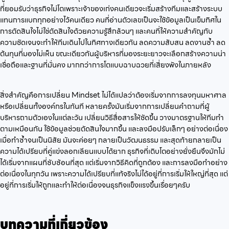
ที่ยอมรับว่าธุรกิจไม่โตเพราะเจ้าของเก่งคนเดียวจะเริ่มสร้างทีมและสร้างระบบ
แทนการแบกทุกอย่างไว้คนเดียว คนที่อ่านตัวเลขเป็นจะใช้ข้อมูลเป็นเข็มทิศใน
การตัดสินใจไม่ใช่ตัดสินใจด้วยความรู้สึกล้วนๆ และคนที่ให้ความสำคัญกับ
ความชัดเจนจะทำให้ทีมเดินไปในทิศทางเดียวกัน ลดความสับสน ลดงานซ้ำ ลด
ต้นทุนที่มองไม่เห็น ขณะเดียวกันผู้บริหารที่มองระยะยาวจะเลือกสร้างความน่า
เชื่อถือและฐานที่มั่นคง มากกว่าการโตแบบฉาบฉวยที่เสี่ยงพังในภายหลัง
สิ่งสำคัญคือการเปลี่ยน Mindset ไม่ได้แปลว่าต้องเริ่มจากการลงทุนมหาศาล
หรือเปลี่ยนทั้งองค์กรในทันที หลายครั้งมันเริ่มจากการเปลี่ยนคำถามที่ผู้
บริหารถามตัวเองในแต่ละวัน เปลี่ยนวิธีสื่อสารให้ชัดขึ้น วางมาตรฐานให้ทีมทำ
ตามเหมือนกัน ใช้ข้อมูลช่วยตัดสินใจมากขึ้น และลงมือปรับเล็กๆ อย่างต่อเนื่อง
เมื่อทำซ้ำจนเป็นนิสัย มันจะค่อยๆ กลายเป็นวัฒนธรรม และสุดท้ายกลายเป็น
ความได้เปรียบที่คู่แข่งลอกเลียนแบบได้ยาก ธุรกิจที่เติบโตอย่างยั่งยืนจึงมักไม่
ได้เริ่มจากแผนที่ซับซ้อนที่สุด แต่เริ่มจากวิธีคิดที่ถูกต้อง และการลงมือทำอย่าง
ต่อเนื่องในทุกวัน เพราะความได้เปรียบที่แท้จริงไม่ได้อยู่ที่การเริ่มให้ใหญ่ที่สุด แต่
อยู่ที่การเริ่มให้ถูกและทำให้ต่อเนื่องจนธุรกิจแข็งแรงขึ้นเรื่อยๆครับ
บทความที่เกี่ยวข้อง