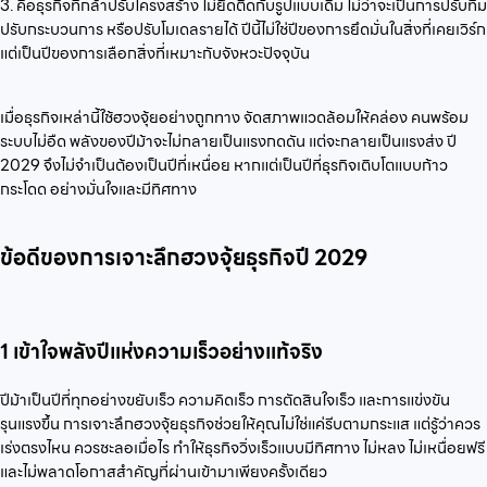
3. คือธุรกิจที่กล้าปรับโครงสร้าง ไม่ยึดติดกับรูปแบบเดิม ไม่ว่าจะเป็นการปรับทีม
ปรับกระบวนการ หรือปรับโมเดลรายได้ ปีนี้ไม่ใช่ปีของการยึดมั่นในสิ่งที่เคยเวิร์ก
แต่เป็นปีของการเลือกสิ่งที่เหมาะกับจังหวะปัจจุบัน
เมื่อธุรกิจเหล่านี้ใช้ฮวงจุ้ยอย่างถูกทาง จัดสภาพแวดล้อมให้คล่อง คนพร้อม
ระบบไม่อืด พลังของปีม้าจะไม่กลายเป็นแรงกดดัน แต่จะกลายเป็นแรงส่ง ปี
2029 จึงไม่จำเป็นต้องเป็นปีที่เหนื่อย หากแต่เป็นปีที่ธุรกิจเติบโตแบบก้าว
กระโดด อย่างมั่นใจและมีทิศทาง
ข้อดีของการเจาะลึกฮวงจุ้ยธุรกิจปี 2029
1 เข้าใจพลังปีแห่งความเร็วอย่างแท้จริง
ปีม้าเป็นปีที่ทุกอย่างขยับเร็ว ความคิดเร็ว การตัดสินใจเร็ว และการแข่งขัน
รุนแรงขึ้น การเจาะลึกฮวงจุ้ยธุรกิจช่วยให้คุณไม่ใช่แค่รีบตามกระแส แต่รู้ว่าควร
เร่งตรงไหน ควรชะลอเมื่อไร ทำให้ธุรกิจวิ่งเร็วแบบมีทิศทาง ไม่หลง ไม่เหนื่อยฟรี
และไม่พลาดโอกาสสำคัญที่ผ่านเข้ามาเพียงครั้งเดียว