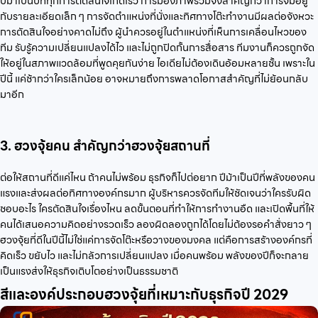
ปีม้าเป็นปีที่ทุกการตัดสินใจเกิดเร็ว การมองภาพรวมจึงสำคัญกว่าการจมอยู่
กับรายละเอียดเล็ก ๆ การจัดตำแหน่งที่นั่งและทิศทางโต๊ะทำงานมีผลต่อจังหวะ
การตัดสินใจอย่างคาดไม่ถึง ผู้นำควรอยู่ในตำแหน่งที่เห็นการเคลื่อนไหวของ
ทีม รับรู้ความเปลี่ยนแปลงได้ไว และไม่ถูกปิดกั้นการสื่อสาร ทีมงานก็ควรถูกจัด
ให้อยู่ในสภาพแวดล้อมที่พูดคุยกันง่าย ไอเดียไม่ต้องเดินอ้อมหลายชั้น เพราะใน
ปีนี้ แค่ช้ากว่าใครเล็กน้อย อาจหมายถึงการพลาดโอกาสสำคัญที่ไม่ย้อนกลับ
มาอีก
3. ฮวงจุ้ยคน สำคัญกว่าฮวงจุ้ยสถานที่
ต่อให้สถานที่ดีแค่ไหน ถ้าคนไม่พร้อม ธุรกิจก็ไปต่อยาก ปีม้าเป็นปีที่พลังของคน
แรงและส่งผลต่อทิศทางองค์กรมาก ผู้บริหารควรจัดทีมให้ชัดเจนว่าใครรับผิด
ชอบอะไร ใครตัดสินใจเรื่องไหน ลดขั้นตอนที่ทำให้การทำงานอืด และเปิดพื้นที่ให้
คนได้เสนอความคิดอย่างรวดเร็ว ลองผิดลองถูกได้โดยไม่ต้องรอคำสั่งยาว ๆ
ฮวงจุ้ยที่ดีในปีนี้ไม่ใช่แค่การจัดโต๊ะหรือวางของมงคล แต่คือการสร้างองค์กรที่
คิดเร็ว ขยับไว และไม่กลัวการเปลี่ยนแปลง เมื่อคนพร้อม พลังของปีก็จะกลาย
เป็นแรงส่งให้ธุรกิจเติบโตอย่างเป็นธรรมชาติ
สีและองค์ประกอบฮวงจุ้ยที่เหมาะกับธุรกิจปี 2029