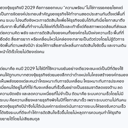
ฮวงจุ้ยธุรกิจปี 2029 คือการออกแบบ “ความพร้อม”ไม่ใช่การรอคอยโชคแต่
เป็นการจัดองค์ประกอบสำคัญของธุรกิจให้ทำงานสอดประสานกันตั้งแต่พื้นที่
คน ระบบ ไปจนถึงจังหวะการตัดสินใจเพื่อให้ธุรกิจขยับได้ทันทีเมื่อโอกาสมาถึง
เริ่มจาก พื้นที่พื้นที่ทำงานไม่ใช่แค่ที่ตั้งโต๊ะและเก้าอี้แต่คือสภาพแวดล้อมที่ส่งผล
ต่อความคิด พลัง และการตัดสินใจของคนทั้งองค์กรในปีแห่งความเร็ว พื้นที่ที่
อึดอัด สื่อสารยาก หรือเคลื่อนไหวไม่คล่องจะกลายเป็นตัวถ่วงโดยไม่รู้ตัวการ
จัดพื้นที่ตามพลังปีม้า ช่วยให้การสื่อสารไหลลื่นการตัดสินใจชัดขึ้น และงานเดิน
หน้าได้เร็วโดยไม่ต้องเร่งคน
ต่อมาคือ คนปี 2029 ไม่ใช่ปีที่ใช้ความขยันอย่างเดียวจะชนะแต่เป็นปีที่ต้องใช้
คนให้ถูกบทบาทฮวงจุ้ยธุรกิจช่วยมองลึกกว่าตำแหน่งในโครงสร้างองค์กรมอง
เห็นพลังของแต่ละคนว่าใครเหมาะกับการขับเคลื่อน ใครเหมาะกับการประคอง
เมื่อคนได้อยู่ในที่ที่ใช่ ทีมจะเคลื่อนที่เร็วขึ้นอย่างเป็นธรรมชาติลดแรงต้าน ลด
ความขัดแย้ง และลดความเหนื่อยที่ไม่จำเป็น ถัดมาคือ ระบบความเร็วโดยไม่มี
ระบบ คือความเสี่ยงหลายธุรกิจพังในปีที่โอกาสมาเร็ว เพราะระบบตามไม่ทันคน
ฮวงจุ้ยธุรกิจปีม้าจึงไม่ได้เน้นแค่การเร่งแต่เน้นการวางระบบให้รองรับความเร็ว
ได้จริงระบบที่ดีจะทำให้การตัดสินใจเร็วขึ้นโดยไม่หลุดการควบคุมทำให้ธุรกิจ
ขยายได้โดยไม่เสียสมดุล