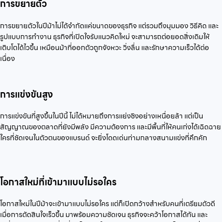
การขยายตัว
การขยายตัวในปีม้าไม่ได้จำกัดแค่ขนาดของธุรกิจ แต่รวมถึงมุมมอง วิธีคิด และ
รูปแบบการทำงาน ธุรกิจที่เปิดใจรับแนวคิดใหม่ จะสามารถต่อยอดสิ่งเดิมให้
เติบโตได้ไวขึ้น เหมือนม้าที่ออกตัวถูกจังหวะ วิ่งลื่น และรักษาความเร็วได้ต่อ
เนื่อง
การแข่งขันสูง
การแข่งขันที่สูงขึ้นในปีนี้ ไม่ได้หมายถึงการแย่งชิงอย่างเหนื่อยล้า แต่เป็น
สัญญาณของตลาดที่ยังมีพลัง มีความต้องการ และมีพื้นที่ให้คนเก่งได้เฉิดฉาย
ใครที่ชัดเจนในตัวตนของแบรนด์ จะยิ่งโดดเด่นท่ามกลางสนามแข่งที่คึกคัก
โอกาสใหม่ที่เข้ามาแบบไม่รอใคร
โอกาสใหม่ในปีม้าจะเข้ามาแบบไม่รอใคร แต่ก็เปิดกว้างสำหรับคนที่เตรียมตัวดี
เมื่อการตัดสินใจเร็วขึ้น มาพร้อมความชัดเจน ธุรกิจจะคว้าโอกาสได้ทัน และ