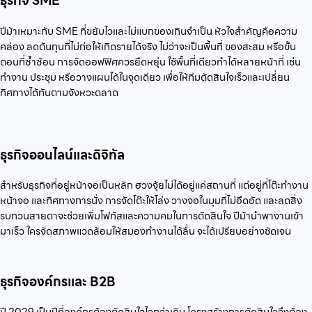
ธุรกิจ SME
ปีม้าเหมาะกับ SME ที่ขยับไวและไม่แบกของเกินจำเป็น หัวใจสำคัญคือความ
คล่อง ลดต้นทุนที่ไม่ก่อให้เกิดรายได้จริง ไม่ว่าจะเป็นพื้นที่ ของสะสม หรือขั้น
ตอนที่ซ้ำซ้อน การจัดออฟฟิศควรยืดหยุ่น ใช้พื้นที่เดียวทำได้หลายหน้าที่ เช่น
ทำงาน ประชุม หรือวางแผนได้ในจุดเดียว เพื่อให้ทีมตัดสินใจเร็วและเปลี่ยน
ทิศทางได้ทันตามจังหวะตลาด
ธุรกิจออนไลน์และดิจิทัล
สำหรับธุรกิจที่อยู่หน้าจอเป็นหลัก ฮวงจุ้ยไม่ได้อยู่แค่สถานที่ แต่อยู่ที่โต๊ะทำงาน
หน้าจอ และทิศทางการนั่ง การจัดโต๊ะให้โล่ง วางจอในมุมที่ไม่อึดอัด และลดสิ่ง
รบกวนสายตาจะช่วยเพิ่มโฟกัสและความคมในการตัดสินใจ ปีม้านำพางานเข้า
มาเร็ว ใครจัดสภาพแวดล้อมให้สมองทำงานได้ลื่น จะได้เปรียบอย่างชัดเจน
ธุรกิจองค์กรและ B2B