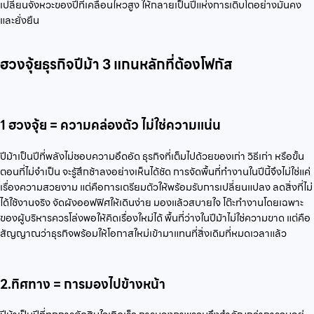
เปลี่ยนจังหวะของปีที่เคลื่อนไหวสูง ให้กลายเป็นปีแห่งการเติบโตอย่างมั่นคง
และยั่งยืน
ฮวงจุ้ยธุรกิจปีม้า 3 แกนหลักที่ต้องโฟกัส
1 ฮวงจุ้ย = ความคล่องตัว ไม่ใช่ความแน่น
ปีม้าเป็นปีที่พลังไม่ชอบความอึดอัด ธุรกิจที่เต็มไปด้วยของเก่า วิธีเก่า หรือขั้น
ตอนที่ไม่จำเป็น จะรู้สึกช้าลงอย่างเห็นได้ชัด การจัดพื้นที่ทำงานในปีนี้จึงไม่ใช่แค่
เรื่องความสวยงาม แต่คือการเตรียมตัวให้พร้อมรับการเปลี่ยนแปลง ลดสิ่งที่ไม่
ได้ใช้งานจริง จัดผังออฟฟิศให้เดินง่าย มองแล้วสบายใจ โต๊ะทำงานโดยเฉพาะ
ของผู้บริหารควรโล่งพอให้คิดเรื่องใหม่ได้ พื้นที่ว่างในปีม้าไม่ใช่ความขาด แต่คือ
สัญญาณว่าธุรกิจพร้อมให้โอกาสใหม่เข้ามาแทนที่สิ่งเดิมที่หมดเวลาแล้ว
2.ทิศทาง = การมองไปข้างหน้า