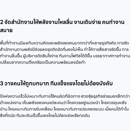
2 จัดสำนักงานให้พลังงานไหลลื่น งานเดินง่าย คนทำงาน
สบาย
พื้นที่ทำงานมีผลกับความคิดและพลังของคนมากกว่าที่หลายธุรกิจคิด การจัด
สำนักงานตามพลังปีช่วยลดจุดติดขัดที่มองไม่เห็น ทำให้การสื่อสารชัดขึ้น การ
ทำงานลื่นขึ้น ผู้บริหารตัดสินใจง่าย ทีมงานโฟกัสได้ดีขึ้น บรรยากาศการทำงาน
เปลี่ยนจากความตึงเครียดเป็นความพร้อมลงมือทำ
3 วางคนให้ถูกบทบาท ทีมแข็งแรงโดยไม่ต้องบังคับ
ปีแห่งความเร็วไม่เหมาะกับการใช้คนผิดที่ผิดทาง ฮวงจุ้ยธุรกิจช่วยมองลึกกว่า
ตำแหน่งงาน เห็นพลังของคนแต่ละคนว่าใครควรอยู่แนวหน้า ใครควรคุมหลัง
บ้าน ใครเหมาะกับการขับเคลื่อน ใครเหมาะกับการประคองระบบ เมื่อคนได้ทำใน
สิ่งที่ถนัด ทีมจะเดินเร็วขึ้นเองโดยไม่ต้องเร่งหรือกดดัน