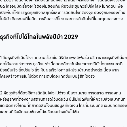
ปี 2029 เป็นปีที่องค์กรต้องตัดสินใจไวกว่าเดิม โครงสร้างการตัดสินใจจึงต้อง
ชัด ใครอนุมัติเรื่องอะไรต้องไม่ซ้อนกัน ห้องประชุมควรโปร่ง โล่ง ไม่กดดัน เพื่อ
เปิดพื้นที่ให้การพูดคุยเชิงกลยุทธ์และการตัดสินใจที่ตรงจุด ฮวงจุ้ยขององค์กร
ในปีม้า คือระบบที่ไม่อืด การสื่อสารที่ไหล และการตัดสินใจที่ไม่สะดุดกลางทาง
ธุรกิจที่ไปได้ไกลในพลังปีม้า 2029
1.คือธุรกิจที่เติบโตจากความเร็ว เช่น ดิจิทัล แพลตฟอร์ม บริการ และธุรกิจที่ต่อย
อดได้หลายช่องทาง ธุรกิจเหล่านี้สอดคล้องกับจังหวะของปีม้าโดยธรรมชาติ
ยิ่งขยับเร็ว ยิ่งปรับไว ยิ่งเห็นผลเร็ว โอกาสใหม่จะเข้ามาอย่างต่อเนื่อง หาก
โครงสร้างภายในไม่ถ่วง การเติบโตจะเกิดขึ้นแบบรู้สึกได้จริง
2.คือธุรกิจที่ต้องใช้การตัดสินใจไว ไม่ว่าจะเป็นงานขาย การตลาด การลงทุน
หรือธุรกิจที่ต้องอ่านสถานการณ์วันต่อวัน ปีนี้ไม่เปิดพื้นที่ให้ความลังเลมากนัก
แต่เปิดทางให้คนที่กล้าตัดสินใจบนข้อมูลที่ชัดเจน ใครที่มีระบบคิด ระบบคัดกรอง
และคนที่รับผิดชอบชัด จะได้เปรียบอย่างเห็นได้ชัด