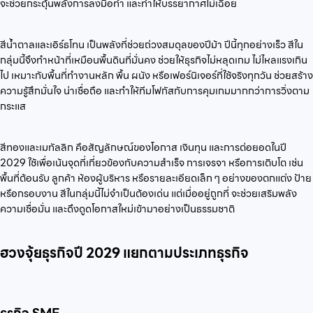
จะช่วยกระตุ้นพลังการลงมือทำ และทำให้บรรยากาศไม่เฉื่อย
สีน้ำตาลและเอิร์ธโทน เป็นพลังที่ช่วยถ่วงสมดุลของปีม้า ปีนี้ทุกอย่างเร็ว สีใน
กลุ่มนี้จึงทำหน้าที่เหมือนพื้นดินที่มั่นคง ช่วยให้ธุรกิจไม่หลุดเกม ไม่ไหลแรงเกิน
ไป เหมาะกับพื้นที่ทำงานหลัก พื้น ผนัง หรือเฟอร์นิเจอร์ที่ใช้จริงทุกวัน ช่วยสร้าง
ความรู้สึกมั่นใจ น่าเชื่อถือ และทำให้ทีมโฟกัสกับการคุมเกมมากกว่าการวิ่งตาม
กระแส
สีทองและเมทัลลิก คือสัญลักษณ์ของโอกาส เงินทุน และการต่อยอดในปี
2029 ใช้เพื่อเน้นจุดที่เกี่ยวข้องกับความสำเร็จ การเจรจา หรือการเติบโต เช่น
พื้นที่ต้อนรับ ลูกค้า ห้องผู้บริหาร หรือรายละเอียดเล็ก ๆ อย่างของตกแต่ง ป้าย
หรือกรอบงาน สีในกลุ่มนี้ไม่จำเป็นต้องเด่น แต่เมื่ออยู่ถูกที่ จะช่วยเสริมพลัง
ความเชื่อมั่น และดึงดูดโอกาสใหม่เข้ามาอย่างเป็นธรรมชาติ
ฮวงจุ้ยธุรกิจปี 2029 แยกตามประเภทธุรกิจ