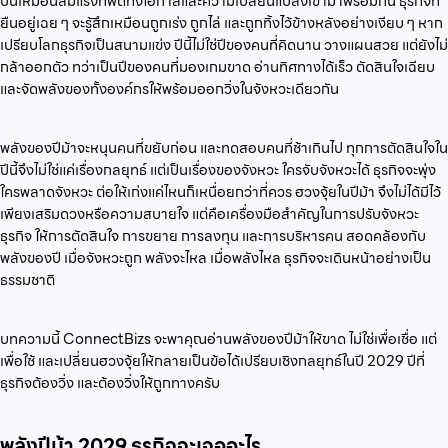
ปีนี้เหมือนลมแรงที่พัดทั้งโอกาสและความเปลี่ยนแปลงเข้ามาพร้อมกัน ธุรกิจที่
ยืนอยู่เฉย ๆ จะรู้สึกเหมือนถูกเร่ง ถูกไล่ และถูกทิ้งไว้ข้างหลังอย่างเงียบ ๆ หาก
เปรียบโลกธุรกิจเป็นสนามแข่ง ปีนี้ไม่ใช่ปีของคนที่คิดนาน วางแผนสวย แต่ยังไม่
กล้าออกตัว ทว่าเป็นปีของคนที่มองเกมขาด อ่านทิศทางได้เร็ว ตัดสินใจเฉียบ
และจัดพลังของทั้งองค์กรให้พร้อมออกวิ่งในจังหวะเดียวกัน
พลังของปีม้าจะหนุนคนที่ขยับก่อน และทดสอบคนที่ช้าเกินไป ทุกการตัดสินใจใน
ปีนี้จึงไม่ใช่แค่เรื่องกลยุทธ์ แต่เป็นเรื่องของจังหวะ ใครจับจังหวะได้ ธุรกิจจะพุ่ง
ใครพลาดจังหวะ ต่อให้เก่งแค่ไหนก็เหนื่อยกว่าที่ควร ฮวงจุ้ยในปีม้า จึงไม่ได้มีไว้
เพียงเสริมดวงหรือความสบายใจ แต่คือเครื่องมือสำคัญในการปรับจังหวะ
ธุรกิจ ให้การตัดสินใจ การขยาย การลงทุน และการบริหารคน สอดคล้องกับ
พลังของปี เมื่อจังหวะถูก พลังจะไหล เมื่อพลังไหล ธุรกิจจะเดินหน้าอย่างเป็น
ธรรมชาติ
บทความนี้ ConnectBizs จะพาคุณอ่านพลังของปีม้าให้ขาด ไม่ใช่เพื่อเชื่อ แต่
เพื่อใช้ และเปลี่ยนฮวงจุ้ยให้กลายเป็นข้อได้เปรียบเชิงกลยุทธ์ในปี 2029 ปีที่
ธุรกิจต้องวิ่ง และต้องวิ่งให้ถูกทางครับ
พลังปีม้า 2029 ธุรกิจจะเจออะไร