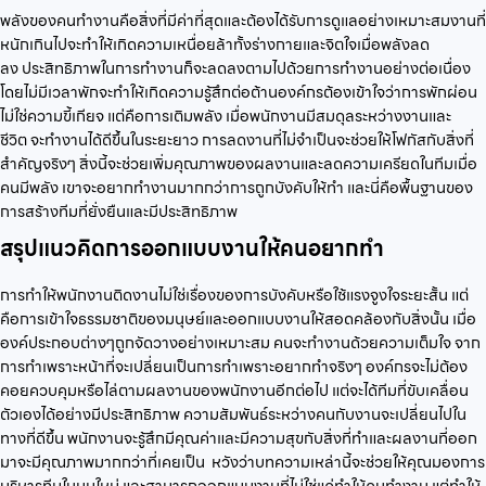
พลังของคนทำงานคือสิ่งที่มีค่าที่สุดและต้องได้รับการดูแลอย่างเหมาะสมงานที่
หนักเกินไปจะทำให้เกิดความเหนื่อยล้าทั้งร่างกายและจิตใจเมื่อพลังลด
ลง ประสิทธิภาพในการทำงานก็จะลดลงตามไปด้วยการทำงานอย่างต่อเนื่อง
โดยไม่มีเวลาพักจะทำให้เกิดความรู้สึกต่อต้านองค์กรต้องเข้าใจว่าการพักผ่อน
ไม่ใช่ความขี้เกียจ แต่คือการเติมพลัง เมื่อพนักงานมีสมดุลระหว่างงานและ
ชีวิต จะทำงานได้ดีขึ้นในระยะยาว การลดงานที่ไม่จำเป็นจะช่วยให้โฟกัสกับสิ่งที่
สำคัญจริงๆ สิ่งนี้จะช่วยเพิ่มคุณภาพของผลงานและลดความเครียดในทีมเมื่อ
คนมีพลัง เขาจะอยากทำงานมากกว่าการถูกบังคับให้ทำ และนี่คือพื้นฐานของ
การสร้างทีมที่ยั่งยืนและมีประสิทธิภาพ
สรุปแนวคิดการออกแบบงานให้คนอยากทำ
การทำให้พนักงานติดงานไม่ใช่เรื่องของการบังคับหรือใช้แรงจูงใจระยะสั้น แต่
คือการเข้าใจธรรมชาติของมนุษย์และออกแบบงานให้สอดคล้องกับสิ่งนั้น เมื่อ
องค์ประกอบต่างๆถูกจัดวางอย่างเหมาะสม คนจะทำงานด้วยความเต็มใจ จาก
การทำเพราะหน้าที่จะเปลี่ยนเป็นการทำเพราะอยากทำจริงๆ องค์กรจะไม่ต้อง
คอยควบคุมหรือไล่ตามผลงานของพนักงานอีกต่อไป แต่จะได้ทีมที่ขับเคลื่อน
ตัวเองได้อย่างมีประสิทธิภาพ ความสัมพันธ์ระหว่างคนกับงานจะเปลี่ยนไปใน
ทางที่ดีขึ้น พนักงานจะรู้สึกมีคุณค่าและมีความสุขกับสิ่งที่ทำและผลงานที่ออก
มาจะมีคุณภาพมากกว่าที่เคยเป็น หวังว่าบทความเหล่านี้จะช่วยให้คุณมองการ