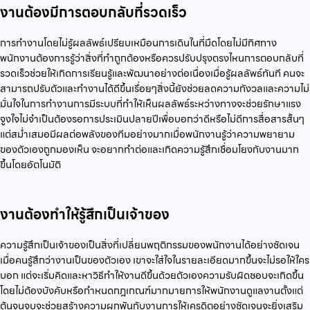
งานต้องมีการตอบกลับที่รวดเร็ว
การทำงานโดยไม่รู้ผลลัพธ์เปรียบเหมือนการเดินในที่มืดโดยไม่มีทิศทาง
พนักงานต้องการรู้ว่าสิ่งที่ทำถูกต้องหรือควรปรับปรุงตรงไหนการตอบกลับที่
รวดเร็วช่วยให้เกิดการเรียนรู้และพัฒนาอย่างต่อเนื่องเมื่อรู้ผลลัพธ์ทันที คนจะ
สามารถปรับตัวและทำงานได้ดีขึ้นเรื่อยๆสิ่งนี้ยังช่วยลดความกังวลและความไม่
มั่นใจในการทำงานการมีระบบที่ทำให้เห็นผลลัพธ์ระหว่างทางจะช่วยรักษาแรง
จูงใจไม่จำเป็นต้องรอการประเมินปลายปีเพื่อบอกว่าดีหรือไม่ดีการสื่อสารสั้นๆ
แต่สม่ำเสมอมีผลต่อพลังของทีมอย่างมากเมื่อพนักงานรู้ว่าความพยายาม
ของตัวเองถูกมองเห็น จะอยากทำต่อและเกิดความรู้สึกเชื่อมโยงกับงานมาก
ขึ้นโดยอัตโนมัติ
งานต้องทำให้รู้สึกเป็นเจ้าของ
ความรู้สึกเป็นเจ้าของเป็นสิ่งที่เปลี่ยนพฤติกรรมของพนักงานได้อย่างชัดเจน
เมื่อคนรู้สึกว่างานเป็นของตัวเอง เขาจะใส่ใจในรายละเอียดมากขึ้นจะไม่รอให้ใคร
บอก แต่จะเริ่มคิดและหาวิธีทำให้งานดีขึ้นด้วยตัวเองความรับผิดชอบจะเกิดขึ้น
โดยไม่ต้องบังคับหรือกำหนดกฎเกณฑ์มากมายการให้พนักงานดูแลงานตั้งแต่
ต้นจนจบจะช่วยสร้างความผูกพันกับงานการให้เครดิตอย่างชัดเจนจะยิ่งเสริม