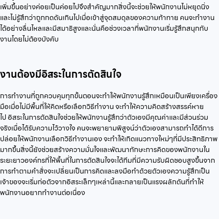
เพิ่มขึ้นอย่างค่อยเป็นค่อยไปจึงสำคัญมากสิ่งนี้จะช่วยให้พนักงานไม่หยุดนิ่ง
และไม่รู้สึกว่าถูกกดดันเกินไปเมื่อเข้าสู่จุดสมดุลของความท้าทาย คนจะทำงาน
ได้อย่างลื่นไหลและมีสมาธิสูงและนั่นคือช่วงเวลาที่พนักงานเริ่มรู้สึกสนุกกับ
งานโดยไม่ต้องบังคับ
งานต้องมีอิสระในการตัดสินใจ
การทำงานที่ถูกควบคุมทุกขั้นตอนจะทำให้พนักงานรู้สึกเหมือนเป็นเพียงเครื่อง
มือเมื่อไม่มีพื้นที่ให้คิดหรือเลือกวิธีทำงาน จะทำให้ความคิดสร้างสรรค์หาย
ไป อิสระในการตัดสินใจช่วยให้พนักงานรู้สึกว่าตัวเองมีคุณค่าและมีส่วนร่วม
จริงเมื่อได้รับความไว้วางใจ คนจะพยายามพิสูจน์ว่าตัวเองสามารถทำได้ดีการ
ปล่อยให้พนักงานเลือกวิธีทำงานเอง จะทำให้เกิดแนวทางใหม่ๆที่มีประสิทธิภาพ
มากขึ้นสิ่งนี้ยังช่วยสร้างความมั่นใจและพัฒนาทักษะการคิดของพนักงานใน
ระยะยาวองค์กรที่ให้พื้นที่ในการตัดสินใจจะได้ทีมที่มีความรับผิดชอบสูงขึ้นจาก
การทำตามคำสั่งจะเปลี่ยนเป็นการคิดและลงมือทำด้วยตัวเองความรู้สึกเป็น
เจ้าของจะเริ่มก่อตัวจากอิสระเล็กๆเหล่านี้และกลายเป็นแรงผลักดันที่ทำให้
พนักงานอยากทำงานต่อเนื่อง