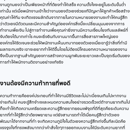
งานถูกมองว่าเป็นเพียงหน้าที่ที่ต้องทำให้เสร็จ ความตั้งใจจะอยู่ในระดับขั้นต่ำ
เท่านั้น แต่เมื่อพนักงานเข้าใจว่างานของตัวเองช่วยแก้ปัญหาให้ลูกค้าหรือสร้าง
คุณค่าให้ทีม จะเกิดแรงผลักดันจากภายในความหมายของงานจะทำให้คนรู้สึก
ว่าตัวเองมีตัวตนและมีความสำคัญต่อองค์กรสิ่งนี้จะเปลี่ยนมุมมองจากการ
ทำงานเพื่อเงิน ไปสู่การทำงานเพื่อคุณค่ายิ่งงานมีความเชื่อมโยงกับผลลัพธ์ที่
จับต้องได้มากเท่าไร คนจะยิ่งอินกับงานมากขึ้นการสื่อสารภาพใหญ่ของ
องค์กรให้ชัดเจนจะช่วยให้พนักงานเห็นบทบาทของตัวเองเมื่อเขารู้ว่าสิ่งที่ทำมี
ผลกระทบจริง เขาจะอยากทำให้ดีขึ้นโดยไม่ต้องมีใครบอกความหมายของงาน
จึงเป็นรากฐานสำคัญของการสร้างความผูกพันระยะยาวและเป็นจุดเริ่มต้นของ
การทำให้พนักงานติดงานอย่างแท้จริง
งานต้องมีความท้าทายที่พอดี
ความท้าทายคือองค์ประกอบที่ทำให้งานมีชีวิตและไม่น่าเบื่อจนเกินไปหากงาน
ง่ายเกินไป คนจะรู้สึกจำเจและหมดความสนใจอย่างรวดเร็วแต่ถ้างานยากเกินไป
ก็จะทำให้เกิดความเครียดและความรู้สึกอยากยอมแพ้จุดที่ดีที่สุดคือระดับความ
ยากที่ทำให้รู้สึกว่าต้องพยายาม แต่ยังสามารถทำได้เมื่อคนรู้สึกว่าตัวเอง
พัฒนาได้จากงานที่ทำ จะเกิดความภูมิใจในตัวเองความรู้สึกเก่งขึ้นทีละนิดคือ
แรงจูงใจที่ทรงพลังมากกว่าคำสั่งใดๆการออกแบบงานให้มีระดับความยากที่