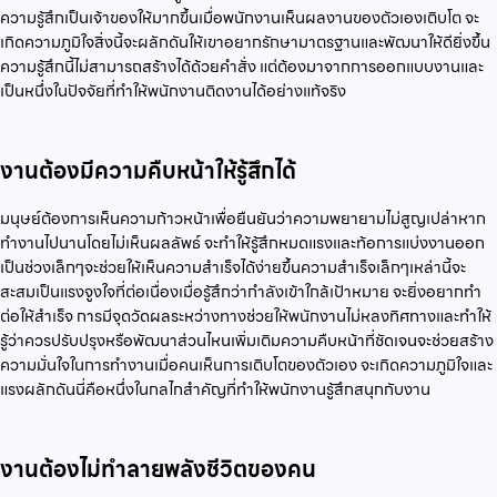
ความรู้สึกเป็นเจ้าของให้มากขึ้นเมื่อพนักงานเห็นผลงานของตัวเองเติบโต จะ
เกิดความภูมิใจสิ่งนี้จะผลักดันให้เขาอยากรักษามาตรฐานและพัฒนาให้ดียิ่งขึ้น
ความรู้สึกนี้ไม่สามารถสร้างได้ด้วยคำสั่ง แต่ต้องมาจากการออกแบบงานและ
เป็นหนึ่งในปัจจัยที่ทำให้พนักงานติดงานได้อย่างแท้จริง
งานต้องมีความคืบหน้าให้รู้สึกได้
มนุษย์ต้องการเห็นความก้าวหน้าเพื่อยืนยันว่าความพยายามไม่สูญเปล่าหาก
ทำงานไปนานโดยไม่เห็นผลลัพธ์ จะทำให้รู้สึกหมดแรงและท้อการแบ่งงานออก
เป็นช่วงเล็กๆจะช่วยให้เห็นความสำเร็จได้ง่ายขึ้นความสำเร็จเล็กๆเหล่านี้จะ
สะสมเป็นแรงจูงใจที่ต่อเนื่องเมื่อรู้สึกว่ากำลังเข้าใกล้เป้าหมาย จะยิ่งอยากทำ
ต่อให้สำเร็จ การมีจุดวัดผลระหว่างทางช่วยให้พนักงานไม่หลงทิศทางและทำให้
รู้ว่าควรปรับปรุงหรือพัฒนาส่วนไหนเพิ่มเติมความคืบหน้าที่ชัดเจนจะช่วยสร้าง
ความมั่นใจในการทำงานเมื่อคนเห็นการเติบโตของตัวเอง จะเกิดความภูมิใจและ
แรงผลักดันนี่คือหนึ่งในกลไกสำคัญที่ทำให้พนักงานรู้สึกสนุกกับงาน
งานต้องไม่ทำลายพลังชีวิตของคน