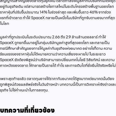
สัญญาณสำคัญของตลาดทุนยุคใหม่ ตลาดกำลังให้มูลค่ากับบริษัทที่ไม่ได้หยุด
อยู่กับธุรกิจเดิม แต่สามารถสร้างโอกาสใหม่ในระดับโครงสร้างพื้นฐานของโลก
ราคาหุ้นที่ปรับขึ้นประมาณ 14% ในช่วงล่าสุด และเพิ่มขึ้นราว 46% จากช่วง
แรกที่เข้าตลาด ทำให้ SpaceX กลายเป็นหนึ่งในบริษัทที่ถูกจับตามองมากที่สุด
ในโลก
มูลค่าที่ถูกประเมินในระดับประมาณ 2.66 ถึง 2.9 ล้านล้านดอลลาร์ ทำให้
SpaceX ถูกยกขึ้นมาอยู่ในกลุ่มบริษัทมูลค่าสูงที่สุดของโลก และกลายเป็น
กรณีศึกษาสำคัญของการให้มูลค่ากับธุรกิจแห่งอนาคต อย่างไรก็ตาม ความ
ร้อนแรงของราคาหุ้นไม่ได้หมายความว่าความเสี่ยงจะหายไป ในระยะยาว
SpaceX ยังต้องพิสูจน์ว่าบริษัทสามารถเปลี่ยนเทคโนโลยี วิสัยทัศน์ และความ
คาดหวังของตลาด ให้กลายเป็นรายได้ กำไร และการเติบโตที่ยั่งยืนได้จริงหรือไม่
เพราะสุดท้ายแล้ว ตลาดทุนอาจให้ราคากับอนาคตได้สูงมากแต่อนาคตนั้นต้อง
ถูกพิสูจน์ด้วยผลลัพธ์จริงในวันข้างหน้า บทความนี้เป็นการวิเคราะห์เชิงข่าวและ
ธุรกิจ ไม่ใช่คำแนะนำในการลงทุน.
บทความที่เกี่ยวข้อง