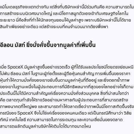
แม้โมเดลธุรกิจจะแตกต่างกัน แต่สิ่งที่บริษัทเหล่านี้มีร่วมกันคือ ความสามารถใน
การสร้างระบบนิเวศขนาดใหญ่ และมีโอกาสผูกตัวเองเข้ากับเศรษฐกิจโลกใน
ระยะยาว นี่คือสิ่งที่ทำให้นักลงทุนยอมให้มูลค่าสูง เพราะบริษัทเหล่านี้ไม่ได้ขาย
สินค้าเพียงอย่างเดียว แต่สร้างระบบที่คนจำนวนมากต้องพึ่งพา
อีลอน มัสก์ ยิ่งมั่งคั่งขึ้นจากมูลค่าที่เพิ่มขึ้น
เมื่อ SpaceX มีมูลค่าสูงขึ้นอย่างรวดเร็ว ผู้ที่ได้รับผลประโยชน์โดยตรงย่อมหนี
ไม่พ้น อีลอน มัสก์ ในฐานะผู้ก่อตั้งและผู้ถือหุ้นคนสำคัญ การเพิ่มขึ้นของราคา
หุ้นทำให้ความมั่งคั่งของเขาขยับขึ้นตามมูลค่าหุ้นที่ถืออยู่ และยิ่งตอกย้ำภาพ
ของเขาในฐานะหนึ่งในผู้ประกอบการที่มีอิทธิพลมากที่สุดของโลกอย่างไรก็ตาม
ประเด็นนี้ไม่ได้มีความสำคัญแค่เรื่องความมั่งคั่งส่วนบุคคล สิ่งที่น่าสนใจกว่า
คือ ตลาดทุนกำลังให้รางวัลอย่างมหาศาลกับผู้ประกอบการที่สามารถสร้าง
ภาพอนาคตที่ใหญ่พอ และสามารถทำให้ตลาดเชื่อว่าภาพนั้นมีโอกาสเกิดขึ้นจริง
กรณีของ SpaceX จึงไม่ใช่แค่เรื่องของคนคนเดียว แต่เป็นกรณีศึกษาว่า วิสัย
ทัศน์ เทคโนโลยี ความสามารถในการระดมทุน และความเชื่อมั่นของตลาด
สามารถผลักดันมูลค่าบริษัทให้เติบโตได้มากขนาดไหน