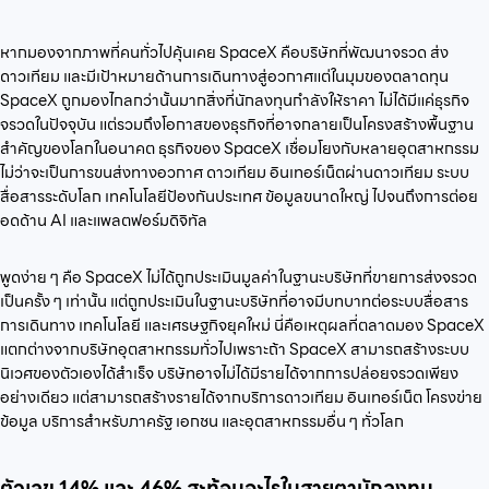
หากมองจากภาพที่คนทั่วไปคุ้นเคย SpaceX คือบริษัทที่พัฒนาจรวด ส่ง
ดาวเทียม และมีเป้าหมายด้านการเดินทางสู่อวกาศแต่ในมุมของตลาดทุน
SpaceX ถูกมองไกลกว่านั้นมากสิ่งที่นักลงทุนกำลังให้ราคา ไม่ได้มีแค่ธุรกิจ
จรวดในปัจจุบัน แต่รวมถึงโอกาสของธุรกิจที่อาจกลายเป็นโครงสร้างพื้นฐาน
สำคัญของโลกในอนาคต ธุรกิจของ SpaceX เชื่อมโยงกับหลายอุตสาหกรรม
ไม่ว่าจะเป็นการขนส่งทางอวกาศ ดาวเทียม อินเทอร์เน็ตผ่านดาวเทียม ระบบ
สื่อสารระดับโลก เทคโนโลยีป้องกันประเทศ ข้อมูลขนาดใหญ่ ไปจนถึงการต่อย
อดด้าน AI และแพลตฟอร์มดิจิทัล
พูดง่าย ๆ คือ SpaceX ไม่ได้ถูกประเมินมูลค่าในฐานะบริษัทที่ขายการส่งจรวด
เป็นครั้ง ๆ เท่านั้น แต่ถูกประเมินในฐานะบริษัทที่อาจมีบทบาทต่อระบบสื่อสาร
การเดินทาง เทคโนโลยี และเศรษฐกิจยุคใหม่ นี่คือเหตุผลที่ตลาดมอง SpaceX
แตกต่างจากบริษัทอุตสาหกรรมทั่วไปเพราะถ้า SpaceX สามารถสร้างระบบ
นิเวศของตัวเองได้สำเร็จ บริษัทอาจไม่ได้มีรายได้จากการปล่อยจรวดเพียง
อย่างเดียว แต่สามารถสร้างรายได้จากบริการดาวเทียม อินเทอร์เน็ต โครงข่าย
ข้อมูล บริการสำหรับภาครัฐ เอกชน และอุตสาหกรรมอื่น ๆ ทั่วโลก
ตัวเลข 14% และ 46% สะท้อนอะไรในสายตานักลงทุน