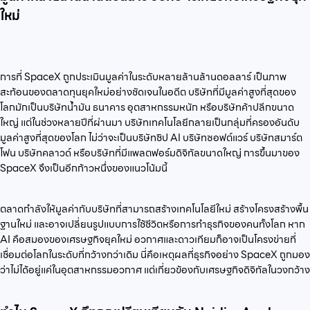
ใหม่
การที่ SpaceX ถูกประเมินมูลค่าในระดับหลายล้านล้านดอลลาร์ เป็นภาพ
สะท้อนของตลาดทุนยุคใหม่อย่างชัดเจนในอดีต บริษัทที่มีมูลค่าสูงที่สุดของ
โลกมักเป็นบริษัทน้ำมัน ธนาคาร อุตสาหกรรมหนัก หรือบริษัทค้าปลีกขนาด
ใหญ่ แต่ในช่วงหลายปีที่ผ่านมา บริษัทเทคโนโลยีกลายเป็นกลุ่มที่ครองอันดับ
มูลค่าสูงที่สุดของโลก ไม่ว่าจะเป็นบริษัทชิป AI บริษัทซอฟต์แวร์ บริษัทสมาร์ต
โฟน บริษัทคลาวด์ หรือบริษัทที่มีแพลตฟอร์มดิจิทัลขนาดใหญ่ การขึ้นมาของ
SpaceX จึงเป็นอีกก้าวหนึ่งของแนวโน้มนี้
ตลาดกำลังให้มูลค่ากับบริษัทที่สามารถสร้างเทคโนโลยีใหม่ สร้างโครงสร้างพื้น
ฐานใหม่ และอาจเปลี่ยนรูปแบบการใช้ชีวิตหรือการทำธุรกิจของคนทั้งโลก หาก
AI คือสมองของเศรษฐกิจยุคใหม่ อวกาศและดาวเทียมก็อาจเป็นโครงข่ายที่
เชื่อมต่อโลกในระดับที่กว้างกว่าเดิม นี่คือเหตุผลที่ธุรกิจอย่าง SpaceX ถูกมอง
ว่าไม่ได้อยู่แค่ในอุตสาหกรรมอวกาศ แต่เกี่ยวข้องกับเศรษฐกิจดิจิทัลในวงกว้าง