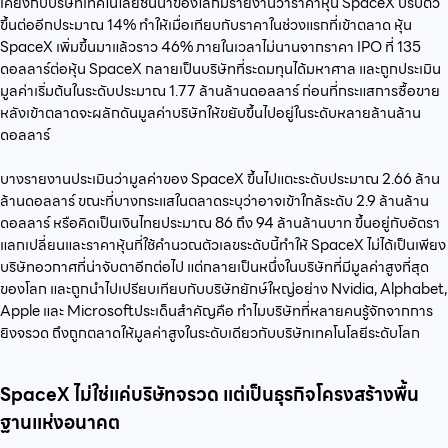
เคียงกับบริษัทเทคโนโลยีชั้นนำของโลกมีรายงานว่าราคาหุ้น SpaceX ปรับตัว
ขึ้นต่ออีกประมาณ 14% ทำให้เมื่อเทียบกับราคาในช่วงแรกที่เข้าตลาด หุ้น
SpaceX เพิ่มขึ้นมาแล้วราว 46% ภายในเวลาไม่นานจากราคา IPO ที่ 135
ดอลลาร์ต่อหุ้น SpaceX กลายเป็นบริษัทที่ระดมทุนได้มหาศาล และถูกประเมิน
มูลค่าเริ่มต้นในระดับประมาณ 1.77 ล้านล้านดอลลาร์ ก่อนที่กระแสการซื้อขาย
หลังเข้าตลาดจะผลักดันมูลค่าบริษัทให้ขยับขึ้นไปอยู่ในระดับหลายล้านล้าน
ดอลลาร์
บางรายงานประเมินว่ามูลค่าของ SpaceX ขึ้นไปแตะระดับประมาณ 2.66 ล้าน
ล้านดอลลาร์ ขณะที่บางกระแสในตลาดระบุว่าอาจเข้าใกล้ระดับ 2.9 ล้านล้าน
ดอลลาร์ หรือคิดเป็นเงินไทยประมาณ 86 ถึง 94 ล้านล้านบาท ขึ้นอยู่กับอัตรา
แลกเปลี่ยนและราคาหุ้นที่ใช้คำนวณตัวเลขระดับนี้ทำให้ SpaceX ไม่ได้เป็นเพียง
บริษัทอวกาศที่น่าจับตาอีกต่อไป แต่กลายเป็นหนึ่งในบริษัทที่มีมูลค่าสูงที่สุด
ของโลก และถูกนำไปเปรียบเทียบกับบริษัทยักษ์ใหญ่อย่าง Nvidia, Alphabet,
Apple และ Microsoftประเด็นสำคัญคือ ทำไมบริษัทที่หลายคนรู้จักจากการ
ยิงจรวด ถึงถูกตลาดให้มูลค่าสูงในระดับเดียวกับบริษัทเทคโนโลยีระดับโลก
SpaceX ไม่ใช่แค่บริษัทจรวด แต่เป็นธุรกิจโครงสร้างพื้น
ฐานแห่งอนาคต