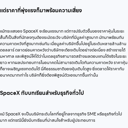
แต่ราคาที่พุ่งแรงก็มาพร้อมความเสี่ยง
แม้กระแสของ SpaceX จะร้อนแรงมาก แต่การปรับตัวขึ้นของราคาหุ้นในระยะ
สั้นก็เป็นสิ่งที่นักลงทุนต้องระมัดระวัง บริษัทที่มีมูลค่าสูงมาก มักมาพร้อมกับ
ความคาดหวังที่สูงมากเช่นกัน เมื่อมูลค่าบริษัทขึ้นไปอยู่ในระดับหลายล้านล้าน
ดอลลาร์ ตลาดย่อมคาดหวังว่าบริษัทจะต้องเติบโตอย่างต่อเนื่อง สร้างรายได้
มหาศาล และพิสูจน์ให้ได้ว่าโมเดลธุรกิจสามารถสร้างผลตอบแทนได้จริงในระยะ
ยาว หากผลประกอบการในอนาคตไม่สามารถเติบโตทันความคาดหวัง ราคาหุ้น
ก็อาจเผชิญแรงกดดันได้ นี่คือธรรมชาติของหุ้นเติบโตสูง ยิ่งตลาดให้ราคากับ
อนาคตมากเท่าไร บริษัทก็ยิ่งต้องพิสูจน์ตัวเองมากขึ้นเท่านั้น
SpaceX กับบทเรียนสำหรับธุรกิจทั่วไป
แม้ SpaceX จะเป็นบริษัทระดับโลกที่อยู่ไกลจากธุรกิจ SME หรือธุรกิจทั่วไป
มาก แต่กรณีนี้ยังมีบทเรียนที่น่าสนใจสำหรับผู้ประกอบการ