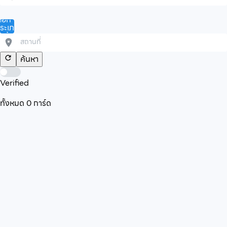
ลือก
ระเภท
ินค้า/
ริการ
ค้นหา
Verified
ทั้งหมด
0
การ์ด