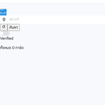
ลือก
ระเภท
ินค้า/
ริการ
ค้นหา
Verified
ทั้งหมด
0
การ์ด