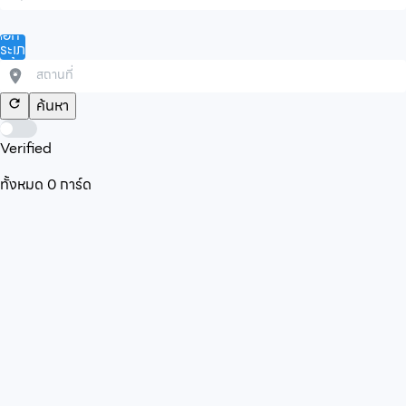
ลือก
ระเภท
ินค้า/
ริการ
ค้นหา
Verified
ทั้งหมด
0
การ์ด