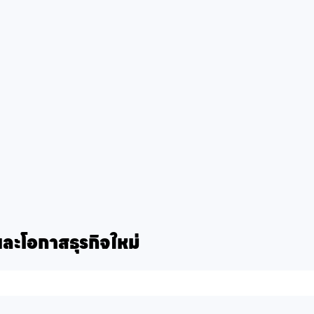
รและโอกาสธุรกิจใหม่