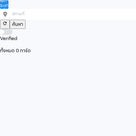
ลือก
ระเภท
ินค้า/
ริการ
ค้นหา
Verified
ทั้งหมด
0
การ์ด