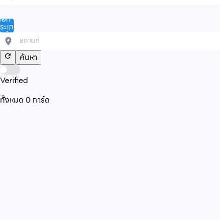
ลือก
ระเภท
ินค้า/
ริการ
ค้นหา
Verified
ทั้งหมด
0
การ์ด