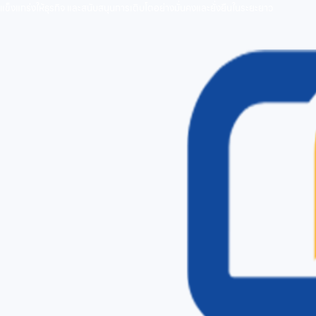
แข็งแกร่งให้ธุรกิจ และสนับสนุนการเติบโตอย่างมั่นคงและยั่งยืนในระยะยาว