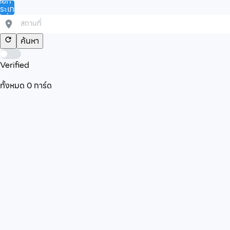
ลือก
ระเภท
ินค้า/
ริการ
ค้นหา
Verified
ทั้งหมด
0
การ์ด