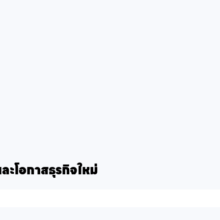
รและโอกาสธุรกิจใหม่