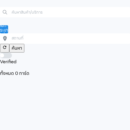
ลือก
ระเภท
ินค้า/
ริการ
ค้นหา
Verified
ทั้งหมด
0
การ์ด