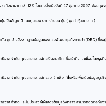
นธุรกิจมามากกว่า
12
ปี โดยก่อตั้งเมื่อวันที่
27 ตุลาคม 2557
ด้วยทุนจด
ือหุ้นเป็นสัญชาติ
ลงทุนรวม
บาท จำนวน
หุ้น ( มูลค่าหุ้นละ
บาท )
าส จำกัด ถูกอ้างอิงจากฐานข้อมูลของกรมพัฒนาธุรกิจการค้า (DBD) ซึ่ง
นราธิวาส จำกัด คุณสามารถสมัครเป็นสมาชิก เพื่อเข้าถึงและเชื่อมโยงธุ
ราธิวาส จำกัด คุณสามารถสมัครสมาชิกเพื่อแก้ไขหรือเพิ่มเติมข้อมูลธุรก
 นราธิวาส จำกัด และไม่ประสงค์ให้แสดงข้อมูลดังกล่าว สามารถติดต่อทีม