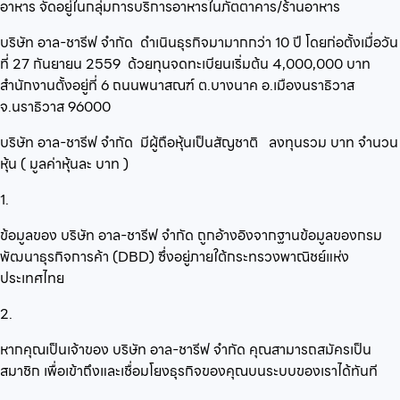
อาหาร
จัดอยู่ในกลุ่ม
การบริการอาหารในภัตตาคาร/ร้านอาหาร
บริษัท อาล-ชารีฟ จำกัด
ดำเนินธุรกิจมามากกว่า
10
ปี โดยก่อตั้งเมื่อวัน
ที่
27 กันยายน 2559
ด้วยทุนจดทะเบียนเริ่มต้น
4,000,000
บาท
สำนักงานตั้งอยู่ที่
6 ถนนพนาสณฑ์ ต.บางนาค อ.เมืองนราธิวาส
จ.นราธิวาส 96000
บริษัท อาล-ชารีฟ จำกัด
มีผู้ถือหุ้นเป็นสัญชาติ
ลงทุนรวม
บาท จำนวน
หุ้น ( มูลค่าหุ้นละ
บาท )
1.
ข้อมูลของ บริษัท อาล-ชารีฟ จำกัด ถูกอ้างอิงจากฐานข้อมูลของกรม
พัฒนาธุรกิจการค้า (DBD) ซึ่งอยู่ภายใต้กระทรวงพาณิชย์แห่ง
ประเทศไทย
2.
หากคุณเป็นเจ้าของ บริษัท อาล-ชารีฟ จำกัด คุณสามารถสมัครเป็น
สมาชิก เพื่อเข้าถึงและเชื่อมโยงธุรกิจของคุณบนระบบของเราได้ทันที