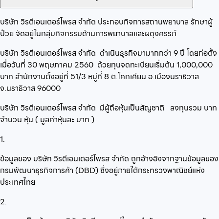
บริษัท วิรตีเอนเตอร์ไพรส จำกัด
ประกอบกิจการ
สถานพยาบาล รักษาผู้
ป๋วย
จัดอยู่ในกลุ่ม
กิจกรรมด้านการพยาบาลและผดุงครรภ์
บริษัท วิรตีเอนเตอร์ไพรส จำกัด
ดำเนินธุรกิจมามากกว่า
9
ปี โดยก่อตั้ง
เมื่อวันที่
30 พฤษภาคม 2560
ด้วยทุนจดทะเบียนเริ่มต้น
1,000,000
บาท สำนักงานตั้งอยู่ที่
51/3 หมู่ที่ 8 ต.โคกเคียน อ.เมืองนราธิวาส
จ.นราธิวาส 96000
บริษัท วิรตีเอนเตอร์ไพรส จำกัด
มีผู้ถือหุ้นเป็นสัญชาติ
ลงทุนรวม
บาท
จำนวน
หุ้น ( มูลค่าหุ้นละ
บาท )
1.
ข้อมูลของ บริษัท วิรตีเอนเตอร์ไพรส จำกัด ถูกอ้างอิงจากฐานข้อมูลของ
กรมพัฒนาธุรกิจการค้า (DBD) ซึ่งอยู่ภายใต้กระทรวงพาณิชย์แห่ง
ประเทศไทย
2.