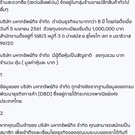
ร้านสะดวกซื้อ (เซเว่นอีเลฟเว่น)
จัดอยู่ในกลุ่ม
ร้านขายปลีกสินค้าทั่วไป
อื่นๆ
บริษัท มหาทรัพย์กิจ จำกัด
ดำเนินธุรกิจมามากกว่า
8
ปี โดยก่อตั้งเมื่อ
วันที่
5 เมษายน 2561
ด้วยทุนจดทะเบียนเริ่มต้น
1,000,000
บาท
สำนักงานตั้งอยู่ที่
168/3 หมู่ที่ 3 ต.ปาเสมัส อ.สุไหงโก-ลก จ.นราธิวาส
96120
บริษัท มหาทรัพย์กิจ จำกัด
มีผู้ถือหุ้นเป็นสัญชาติ
ลงทุนรวม
บาท
จำนวน
หุ้น ( มูลค่าหุ้นละ
บาท )
1.
ข้อมูลของ บริษัท มหาทรัพย์กิจ จำกัด ถูกอ้างอิงจากฐานข้อมูลของกรม
พัฒนาธุรกิจการค้า (DBD) ซึ่งอยู่ภายใต้กระทรวงพาณิชย์แห่ง
ประเทศไทย
2.
หากคุณเป็นเจ้าของ บริษัท มหาทรัพย์กิจ จำกัด คุณสามารถสมัครเป็น
สมาชิก เพื่อเข้าถึงและเชื่อมโยงธุรกิจของคุณบนระบบของเราได้ทันที