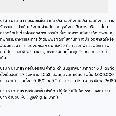
บริษัท ปานายา คอร์ปอเรชั่น จำกัด
ประกอบกิจการ
ประกอบกิจการ การ
จัดรายการนำเที่่ยวซึ่งขายผ่านตัวแทนธุรกิจกรเดินทาง หรือขายโดย
ธุรกิจจัดนำเที่ยวโดยตรง รายการนำเที่ยว อาจรวมถึงการจัดหาพาหนะ
ที่พักแรมอาหารและการเข้าชมพิพิธภัณฑ์ สถานที่ทางประวัติศาสตร์หรือ
วัฒนธรรม การแสดงมหรสพ ดนครีหรือ กิจกรรมกีฬา รวมถึงการพา
คนไปประกอบพิธีฮัจย์ และ อุมเราะห์
จัดอยู่ในกลุ่ม
กิจกรรมการจัดน้ำ
เที่ยว
บริษัท ปานายา คอร์ปอเรชั่น จำกัด
ดำเนินธุรกิจมามากกว่า
6
ปี โดยก่อ
ตั้งเมื่อวันที่
27 สิงหาคม 2563
ด้วยทุนจดทะเบียนเริ่มต้น
1,000,000
บาท สำนักงานตั้งอยู่ที่
15/2 หมู่ที่ 2 ต.ละหาร อ.ยี่งอ จ.นราธิวาส 96180
บริษัท ปานายา คอร์ปอเรชั่น จำกัด
มีผู้ถือหุ้นเป็นสัญชาติ
ลงทุนรวม
บาท จำนวน
หุ้น ( มูลค่าหุ้นละ
บาท )
1.