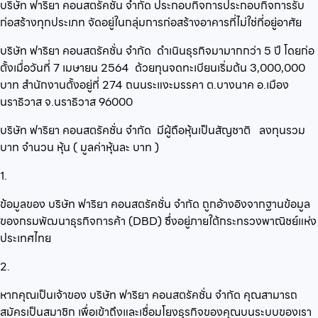
บริษัท ฟาริยา คอนสตรัคชั่น จำกัด
ประกอบกิจการ
ประกอบกิจการรับ
ก่อสร้างทุกประเภท
จัดอยู่ในกลุ่ม
การก่อสร้างอาคารที่ไม่ใช่ที่อยู่อาศัย
บริษัท ฟาริยา คอนสตรัคชั่น จำกัด
ดำเนินธุรกิจมามากกว่า
5
ปี โดยก่อ
ตั้งเมื่อวันที่
7 เมษายน 2564
ด้วยทุนจดทะเบียนเริ่มต้น
3,000,000
บาท สำนักงานตั้งอยู่ที่
274 ถนนระแงะมรรคา ต.บางนาค อ.เมือง
นราธิวาส จ.นราธิวาส 96000
บริษัท ฟาริยา คอนสตรัคชั่น จำกัด
มีผู้ถือหุ้นเป็นสัญชาติ
ลงทุนรวม
บาท จำนวน
หุ้น ( มูลค่าหุ้นละ
บาท )
1.
ข้อมูลของ บริษัท ฟาริยา คอนสตรัคชั่น จำกัด ถูกอ้างอิงจากฐานข้อมูล
ของกรมพัฒนาธุรกิจการค้า (DBD) ซึ่งอยู่ภายใต้กระทรวงพาณิชย์แห่ง
ประเทศไทย
2.
หากคุณเป็นเจ้าของ บริษัท ฟาริยา คอนสตรัคชั่น จำกัด คุณสามารถ
สมัครเป็นสมาชิก เพื่อเข้าถึงและเชื่อมโยงธุรกิจของคุณบนระบบของเรา