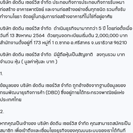
บริษัท อัดดีน เซอร์วิส จำกัด
ประกอบกิจการ
ประกอบกิจการรับเหมา
ก่อสร้าง อาคารพาณิชย์ และงานก่อสร้างอย่างอื่นทุกชนิด รวมทั้งรับ
ทำงานโยธา
จัดอยู่ในกลุ่ม
การก่อสร้างอาคารที่ไม่ใช่ที่อยู่อาศัย
บริษัท อัดดีน เซอร์วิส จำกัด
ดำเนินธุรกิจมามากกว่า
5
ปี โดยก่อตั้งเมื่อ
วันที่
13 สิงหาคม 2564
ด้วยทุนจดทะเบียนเริ่มต้น
2,000,000
บาท
สำนักงานตั้งอยู่ที่
173 หมู่ที่ 1 ต.ซากอ อ.ศรีสาคร จ.นราธิวาส 96210
บริษัท อัดดีน เซอร์วิส จำกัด
มีผู้ถือหุ้นเป็นสัญชาติ
ลงทุนรวม
บาท
จำนวน
หุ้น ( มูลค่าหุ้นละ
บาท )
1.
ข้อมูลของ บริษัท อัดดีน เซอร์วิส จำกัด ถูกอ้างอิงจากฐานข้อมูลของ
กรมพัฒนาธุรกิจการค้า (DBD) ซึ่งอยู่ภายใต้กระทรวงพาณิชย์แห่ง
ประเทศไทย
2.
หากคุณเป็นเจ้าของ บริษัท อัดดีน เซอร์วิส จำกัด คุณสามารถสมัครเป็น
สมาชิก เพื่อเข้าถึงและเชื่อมโยงธุรกิจของคุณบนระบบของเราได้ทันที