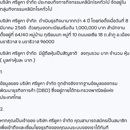
บริษัท ศรียูคา จำกัด
ประกอบกิจการ
กิจกรรมคลินิกโรคทั่วไป
จัดอยู่ใน
กลุ่ม
กิจกรรมคลินิกโรคทั่วไป
บริษัท ศรียูคา จำกัด
ดำเนินธุรกิจมามากกว่า
4
ปี โดยก่อตั้งเมื่อวันที่
8
มีนาคม 2565
ด้วยทุนจดทะเบียนเริ่มต้น
1,000,000
บาท สำนักงาน
ตั้งอยู่ที่
64/40 หมู่บ้าน ทุเรียนนก หมู่ที่ 10 ถนนเอเชีย 18 ต.ลำภู อ.เมือง
นราธิวาส จ.นราธิวาส 96000
บริษัท ศรียูคา จำกัด
มีผู้ถือหุ้นเป็นสัญชาติ
ลงทุนรวม
บาท จำนวน
หุ้น
( มูลค่าหุ้นละ
บาท )
1.
ข้อมูลของ บริษัท ศรียูคา จำกัด ถูกอ้างอิงจากฐานข้อมูลของกรม
พัฒนาธุรกิจการค้า (DBD) ซึ่งอยู่ภายใต้กระทรวงพาณิชย์แห่ง
ประเทศไทย
2.
หากคุณเป็นเจ้าของ บริษัท ศรียูคา จำกัด คุณสามารถสมัครเป็นสมาชิก
เพื่อเข้าถึงและเชื่อมโยงธุรกิจของคุณบนระบบของเราได้ทันที