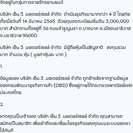
จัดอยู่ในกลุ่ม
การขายจักรยานยนต์
บริษัท เอ็น.วี. มอเตอร์เซลล์ จำกัด
ดำเนินธุรกิจมามากกว่า
4
ปี โดยก่อ
ตั้งเมื่อวันที่
14 มีนาคม 2565
ด้วยทุนจดทะเบียนเริ่มต้น
3,000,000
บาท สำนักงานตั้งอยู่ที่
36 ถนนจำรูญนรา ต.บางนาค อ.เมืองนราธิวาส
จ.นราธิวาส 96000
บริษัท เอ็น.วี. มอเตอร์เซลล์ จำกัด
มีผู้ถือหุ้นเป็นสัญชาติ
ลงทุนรวม
บาท จำนวน
หุ้น ( มูลค่าหุ้นละ
บาท )
1.
ข้อมูลของ บริษัท เอ็น.วี. มอเตอร์เซลล์ จำกัด ถูกอ้างอิงจากฐานข้อมูล
ของกรมพัฒนาธุรกิจการค้า (DBD) ซึ่งอยู่ภายใต้กระทรวงพาณิชย์แห่ง
ประเทศไทย
2.
หากคุณเป็นเจ้าของ บริษัท เอ็น.วี. มอเตอร์เซลล์ จำกัด คุณสามารถ
สมัครเป็นสมาชิก เพื่อเข้าถึงและเชื่อมโยงธุรกิจของคุณบนระบบของเรา
ได้ทันที