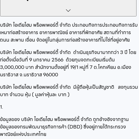
บริษัท ไอเดียโฮม พร็อพเพอร์ตี้ จำกัด
ประกอบกิจการ
ประกอบกิจการรับ
เหมาก่อสร้างอาคาร อาคารพาณิชย์ อาคารที่พักอาศัย สถานที่ทำการ
ถนน สะพาน เขื่อน
จัดอยู่ในกลุ่ม
การก่อสร้างอาคารที่ไม่ใช่ที่อยู่อาศัย
บริษัท ไอเดียโฮม พร็อพเพอร์ตี้ จำกัด
ดำเนินธุรกิจมามากกว่า
3
ปี โดย
ก่อตั้งเมื่อวันที่
9 มกราคม 2566
ด้วยทุนจดทะเบียนเริ่มต้น
3,000,000
บาท สำนักงานตั้งอยู่ที่
19/1 หมู่ที่ 7 ต.โคกเคียน อ.เมือง
นราธิวาส จ.นราธิวาส 96000
บริษัท ไอเดียโฮม พร็อพเพอร์ตี้ จำกัด
มีผู้ถือหุ้นเป็นสัญชาติ
ลงทุนรวม
บาท จำนวน
หุ้น ( มูลค่าหุ้นละ
บาท )
1.
ข้อมูลของ บริษัท ไอเดียโฮม พร็อพเพอร์ตี้ จำกัด ถูกอ้างอิงจากฐาน
ข้อมูลของกรมพัฒนาธุรกิจการค้า (DBD) ซึ่งอยู่ภายใต้กระทรวง
พาณิชย์แห่งประเทศไทย