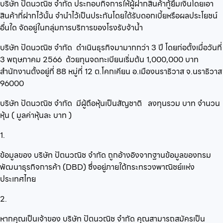
บริษัท ปัตนวณิช จำกัด
ประกอบกิจการ
ให้ผู้ฝากสินค้ากู้ยืมเงินโดยเอา
สินค้าที่ฝากไว้นั้น จำนำไว้เป็นประกันโดยใด้รับดอกเบี้ยหรือผลประโยชน์
อื่นใด
จัดอยู่ในกลุ่ม
การบริการของโรงรับจ้าน้ำ
บริษัท ปัตนวณิช จำกัด
ดำเนินธุรกิจมามากกว่า
3
ปี โดยก่อตั้งเมื่อวันที่
3 พฤษภาคม 2566
ด้วยทุนจดทะเบียนเริ่มต้น
1,000,000
บาท
สำนักงานตั้งอยู่ที่
88 หมู่ที่ 12 ต.โคกเคียน อ.เมืองนราธิวาส จ.นราธิวาส
96000
บริษัท ปัตนวณิช จำกัด
มีผู้ถือหุ้นเป็นสัญชาติ
ลงทุนรวม
บาท จำนวน
หุ้น ( มูลค่าหุ้นละ
บาท )
1.
ข้อมูลของ บริษัท ปัตนวณิช จำกัด ถูกอ้างอิงจากฐานข้อมูลของกรม
พัฒนาธุรกิจการค้า (DBD) ซึ่งอยู่ภายใต้กระทรวงพาณิชย์แห่ง
ประเทศไทย
2.
หากคุณเป็นเจ้าของ บริษัท ปัตนวณิช จำกัด คุณสามารถสมัครเป็น