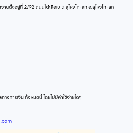
านตั้งอยู่ที่
2/92 ถนนโต๊ะลือเบ ต.สุไหงโก-ลก อ.สุไหงโก-ลก
ทางการเงิน ทั้งหมดนี้ โดยไม่มีค่าใช้จ่ายใดๆ
s.com