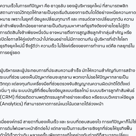
ความเร็วในการแก้ปัญหา คือ อาวุธลับ ของผู้บริหารยุคใหม่ ที่สามารถพลิก
สถานการณ์วิกฤตให้กลายเป็นจุดเริ่มต้นของการเติบโตได้อย่างเหนือความคาด
หมาย เพราะในยุคที่ ข้อมูลเปลี่ยนทุกนาที และ เทรนด์ตลาดเปลี่ยนทุกวัน ความ
ล่าช้าเพียงเล็กน้อยอาจกลายเป็นต้นทุนมหาศาลที่ธุรกิจต้องจ่ายโดยไม่รู้ตัว
การตัดสินใจช้าเพียงหนึ่งวัน อาจหมายถึงการสูญเสียลูกค้ากลุ่มสำคัญ หรือ
เปิดโอกาสให้คู่แข่งก้าวนำไปก่อนอย่างไม่มีทางตามทัน ผู้บริหารที่เข้าใจโลก
ธุรกิจยุคใหม่นี้ จึงรู้ดีว่า ความเร็ว ไม่ใช่แค่เรื่องของการทำงาน แต่คือ กลยุทธ์ใน
การอยู่รอด
ผู้บริหารและผู้ประกอบการที่ประสบความสำเร็จ มักให้ความสำคัญกับการสร้าง
ระบบที่ช่วย มองเห็นปัญหาก่อนจะลุกลาม พวกเขาไม่รอให้ปัญหากลายเป็น
วิกฤต แต่ลงทุนกับเครื่องมือที่ช่วยตรวจจับสัญญาณความผิดปกติได้ตั้งแต่
เนิ่น ๆ เช่น ระบบบัญชีที่เชื่อมโยงข้อมูลแบบเรียลไทม์ ระบบบริหารลูกค้าสัมพันธ์
(CRM) ที่ช่วยติดตามพฤติกรรมลูกค้าอย่างละเอียด หรือระบบวิเคราะห์ข้อมูล
(Analytics) ที่สามารถคาดการณ์แนวโน้มตลาดได้ล่วงหน้า
เมื่อองค์กรมี สายตาที่มองเห็นเร็ว และ ระบบที่ตอบสนองไว การแก้ปัญหาก็ไม่ใช่
การดับไฟเฉพาะหน้าอีกต่อไป แต่กลายเป็นการบริหารเชิงรุกที่ช่วยให้ธุรกิจฟื้น
ตัวได้เร็วกว่าเดิม หลายครั้ง เพียงการแก้ไขอย่างทันท่วงทีก็สามารถเปลี่ยน