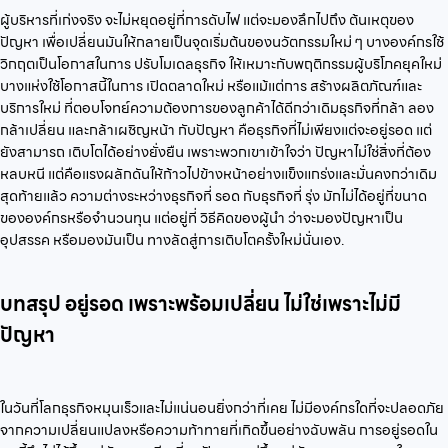
ผู้บริหารที่เก่งจริง จะไม่หยุดอยู่ที่การดับไฟ แต่จะมองลึกไปถึง ต้นเหตุของ
ปัญหา เพื่อเปลี่ยนมันให้กลายเป็นจุดเริ่มต้นของนวัตกรรมใหม่ ๆ บางองค์กรใช้
วิกฤตเป็นโอกาสในการ ปรับโมเดลธุรกิจ ให้เหมาะกับพฤติกรรมผู้บริโภคยุคใหม่
บางแห่งใช้โอกาสนี้ในการ เปิดตลาดใหม่ หรือแม้แต่การ สร้างผลิตภัณฑ์และ
บริการใหม่ ที่ตอบโจทย์ความต้องการของลูกค้าได้ดีกว่าเดิมธุรกิจที่กล้า ลอง
กล้าเปลี่ยน และกล้าเผชิญหน้า กับปัญหา คือธุรกิจที่ไม่เพียงแต่จะอยู่รอด แต่
ยังสามารถ เติบโตได้อย่างยั่งยืน เพราะพวกเขาเข้าใจว่า ปัญหาไม่ใช่สิ่งที่ต้อง
หลบหนี แต่คือแรงผลักดันให้ก้าวไปข้างหน้าอย่างแข็งแกร่งและมั่นคงกว่าเดิม
สุดท้ายแล้ว ความต่างระหว่างธุรกิจที่ รอด กับธุรกิจที่ รุ่ง มักไม่ได้อยู่ที่ขนาด
ขององค์กรหรือจำนวนทุน แต่อยู่ที่ วิธีคิดของผู้นำ ว่าจะมองปัญหาเป็น
อุปสรรค หรือมองมันเป็น ทางลัดสู่การเติบโตครั้งใหม่นั่นเอง.
บทสรุป อยู่รอด เพราะพร้อมเปลี่ยน ไม่ใช่เพราะไม่มี
ปัญหา
ในวันที่โลกธุรกิจหมุนเร็วและไม่แน่นอนยิ่งกว่าที่เคย ไม่มีองค์กรใดที่จะปลอดภัย
จากความเปลี่ยนแปลงหรือความท้าทายที่เกิดขึ้นอย่างฉับพลัน การอยู่รอดใน