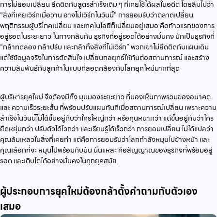
การไม่ยอมเปลี่ยน ยึดติดกับสูตรสำเร็จเดิม ๆ ที่เคยใช้ได้ผลในอดีต โดยลืมไปว่า
“สิ่งที่เคยเวิร์กเมื่อวาน อาจไม่เวิร์กในวันนี้” การยอมรับว่าตลาดเปลี่ยน
พฤติกรรมผู้บริโภคเปลี่ยน และเทคโนโลยีก็เปลี่ยนอยู่เสมอ คือก้าวแรกของการ
อยู่รอดในระยะยาว ในทางกลับกัน ธุรกิจที่อยู่รอดได้อย่างมั่นคง มักเป็นธุรกิจที่
“กล้าทดลอง กล้าปรับ และกล้าทิ้งสิ่งที่ไม่เวิร์ก” พวกเขาไม่ยึดติดกับแผนเดิม
แต่ใช้ข้อมูลจริงในการตัดสินใจ เปลี่ยนกลยุทธ์ให้ทันต่อสถานการณ์ และสร้าง
ความสัมพันธ์กับลูกค้าในแบบที่สอดคล้องกับโลกยุคใหม่มากที่สุด
ผู้บริหารยุคใหม่ จึงต้องมีทั้ง มุมมองระยะยาว ที่มองเห็นภาพรวมของอนาคต
และ ความเร็วระยะสั้น ที่พร้อมปรับแผนทันทีเมื่อสถานการณ์เปลี่ยน เพราะความ
สำเร็จในวันนี้ไม่ได้ขึ้นอยู่กับว่าใครใหญ่กว่า หรือทุนหนากว่า แต่ขึ้นอยู่กับว่าใคร
ยืดหยุ่นกว่า ปรับตัวได้ไวกว่า และเรียนรู้ได้เร็วกว่า การยอมเปลี่ยน ไม่ได้แปลว่า
คุณล้มเหลวในสิ่งที่เคยทำ แต่คือการยอมรับว่าโลกกำลังหมุนไปข้างหน้า และ
คุณเลือกที่จะ หมุนไปพร้อมกับมัน นั่นแหละ คือสัญญาณของธุรกิจที่พร้อมอยู่
รอด และเติบโตได้อย่างมั่นคงในทุกยุคสมัย.
ผู้ประกอบการยุคใหม่ต้องกล้าตั้งคำถามกับตัวเอง
เสมอ