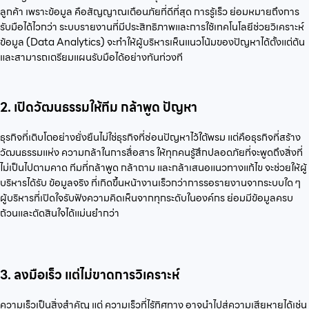
ลูกค้า เพราะข้อมูล คือสัญญาณเตือนภัยที่ดีที่สุด การรู้เร็ว ย่อมหมายถึงการ
รับมือได้ไวกว่า ระบบรายงานที่มีประสิทธิภาพและการใช้เทคโนโลยีช่วยวิเคราะห์
ข้อมูล (Data Analytics) จะทำให้ผู้บริหารเห็นแนวโน้มของปัญหาได้ตั้งแต่ต้น
และสามารถเตรียมแผนรับมือได้อย่างทันท่วงที
2. เปิดวัฒนธรรมให้ทีม กล้าพูด ปัญหา
ธุรกิจที่เติบโตอย่างยั่งยืนไม่ใช่ธุรกิจที่ซ่อนปัญหาไว้ใต้พรม แต่คือธุรกิจที่สร้าง
วัฒนธรรมแห่ง ความกล้าในการสื่อสาร ให้ทุกคนรู้สึกปลอดภัยที่จะพูดถึงสิ่งที่
ไม่เป็นไปตามคาด ทีมที่กล้าพูด กล้าถาม และกล้าเสนอแนวทางแก้ไข จะช่วยให้ผู้
บริหารได้รับ ข้อมูลจริง ที่เกิดขึ้นหน้างานเร็วกว่าการรอรายงานจากระบบใด ๆ
ผู้บริหารที่เปิดใจรับฟังความคิดเห็นจากทุกระดับในองค์กร ย่อมมีข้อมูลครบ
ถ้วนและตัดสินใจได้แม่นยำกว่า
3. ลงมือเร็ว แต่ไม่ขาดการวิเคราะห์
ความเร็วเป็นสิ่งสำคัญ แต่ ความเร็วที่ไร้ทิศทาง อาจนำไปสู่ความเสียหายได้เช่น