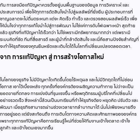
กัน การลงมือแก้ปัญหาควรตั้งอยู่บนพื้นฐานของข้อมูล การวิเคราะห์ และ
ประสบการณ์ เพื่อให้ทุกการตัดสินใจนำไปสู่ผลลัพธ์ที่ยั่งยืน ผู้ประกอบการที่
ชาญฉลาดจะไม่ตื่นตระหนก แต่จะ คิดเร็ว ทำเร็ว และตรวจสอบผลลัพธ์เร็ว เพื่อ
ให้มั่นใจว่าทุกการแก้ไขนำไปสู่การพัฒนา ไม่ใช่แค่การดับไฟเฉพาะหน้า สุดท้าย
แล้ว ธุรกิจที่แก้ปัญหาได้เร็วกว่า ไม่ใช่เพราะมีทรัพยากรมากกว่า แต่เพราะมี
ระบบคิดที่ชัด ทีมที่สื่อสารดี และผู้นำที่กล้าตัดสินใจ และนี่คือสามปัจจัยสำคัญที่
จะทำให้ธุรกิจของคุณยืนหยัดและเติบโตได้ในโลกที่เปลี่ยนแปลงตลอดเวลา.
จาก การแก้ปัญหา สู่ การสร้างโอกาสใหม่
ในโลกของธุรกิจ ไม่มีปัญหาใดเกิดขึ้นโดยไร้เหตุผล และไม่มีวิกฤตใดที่ไม่ซ่อน
โอกาส เอาไว้เบื้องหลัง ทุกครั้งที่องค์กรต้องเผชิญความท้าทาย ไม่ว่าจะเป็น
ยอดขายที่ตกลง การแข่งขันที่รุนแรงขึ้น หรือพฤติกรรมผู้บริโภคที่เปลี่ยนไป
อย่างรวดเร็ว สิ่งเหล่านี้ล้วนเป็นบทเรียนที่ทำให้ธุรกิจต้อง หยุดคิด ปรับตัว และ
พัฒนา เมื่อธุรกิจสามารถผ่านช่วงเวลายากลำบากมาได้ นั่นไม่เพียงหมายถึง
การอยู่รอด แต่ยังสะท้อนถึง การเติบโตทางความคิดและศักยภาพขององค์กร
เพราะทุกการแก้ปัญหาคือการเรียนรู้ใหม่ที่ช่วยให้ทีมงานเข้าใจตลาด เข้าใจ
ลูกค้า และเข้าใจตนเองมากขึ้น