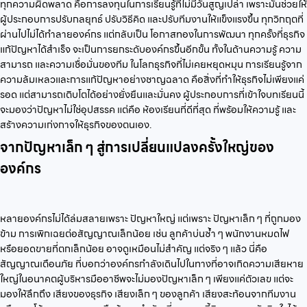
ทุกความผิดพลาด คือการลงทุนในการเรียนรู้ที่ไม่มีวันสูญเปล่า เพราะมันช่วยให้
ผู้ประกอบการปรับกลยุทธ์ ปรับวิธีคิด และปรับทีมงานให้แข็งแรงขึ้น ทุกวิกฤตที่
ผ่านไปไม่ได้ทำลายองค์กร แต่กลับเป็น โอกาสทองในการพัฒนา ทุกครั้งที่ธุรกิจ
แก้ปัญหาได้สำเร็จ จะเป็นการยกระดับองค์กรขึ้นอีกขั้น ทั้งในด้านความรู้ ความ
สามารถ และความเชื่อมั่นของทีม ในโลกธุรกิจที่ไม่เคยหยุดหมุน การเรียนรู้จาก
ความล้มเหลวและการแก้ปัญหาอย่างชาญฉลาด คือสิ่งที่ทำให้ธุรกิจไม่เพียงแค่
รอด แต่สามารถเติบโตได้อย่างยั่งยืนและมั่นคง ผู้ประกอบการที่เข้าใจบทเรียนนี้
จะมองว่าปัญหาไม่ใช่อุปสรรค แต่คือ ห้องเรียนที่ดีที่สุด ที่พร้อมให้ความรู้ และ
สร้างความเก่งกาจให้ธุรกิจของตนเอง.
จากปัญหาเล็ก ๆ สู่การเปลี่ยนแปลงครั้งใหญ่ของ
องค์กร
หลายองค์กรไม่ได้ล่มสลายเพราะ ปัญหาใหญ่ แต่เพราะ ปัญหาเล็ก ๆ ที่ถูกมอง
ข้าม การเพิกเฉยต่อสัญญาณเล็กน้อย เช่น ลูกค้าบ่นซ้ำ ๆ พนักงานหมดไฟ
หรือยอดขายที่ตกเล็กน้อย อาจดูเหมือนไม่สำคัญ แต่จริง ๆ แล้ว นี่คือ
สัญญาณเตือนภัย ที่บอกว่าองค์กรกำลังเดินไปในทางที่อาจเกิดความเสียหาย
ใหญ่ในอนาคตผู้บริหารมืออาชีพจะไม่มองปัญหาเล็ก ๆ เพียงแค่ตัวเลข แต่จะ
มองให้ลึกถึง เสียงของธุรกิจ เสียงเล็ก ๆ ของลูกค้า เสียงสะท้อนจากทีมงาน