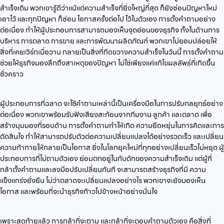
สำเร็จเดิม พวกเขารู้ดีว่าแม้แต่ความสำเร็จที่ยิ่งใหญ่ที่สุด ก็ยังซ่อนปัญหาใหม่
เอาไว้ และทุกปัญหา ก็ซ่อน โอกาสครั้งต่อไป ไว้ในตัวเอง การตั้งคำถามอย่าง
ต่อเนื่อง ทำให้ผู้ประกอบการสามารถมองเห็นจุดอ่อนของธุรกิจ ทั้งในด้านการ
บริหาร การตลาด การขาย และการพัฒนาผลิตภัณฑ์ พวกเขาไม่ยอมปล่อยให้
สิ่งที่เคยเวิร์กเมื่อวาน กลายเป็นสิ่งที่กีดขวางความสำเร็จในวันนี้ การตั้งคำถาม
ช่วยให้ธุรกิจมองลึกถึงสาเหตุของปัญหา ไม่ใช่เพียงแค่แก้ไขผลลัพธ์ที่เกิดขึ้น
ชั่วคราว
ผู้ประกอบการที่ฉลาด จะใช้คำถามเหล่านี้เป็นเครื่องมือในการปรับกลยุทธ์อย่าง
ต่อเนื่อง พวกเขาพร้อมรับฟังเสียงสะท้อนจากทีมงาน ลูกค้า และตลาด เพื่อ
สร้างมุมมองที่รอบด้าน การตั้งคำถามทำให้เกิด ความยืดหยุ่นในการคิดและการ
ตัดสินใจ ทำให้สามารถปรับตัวต่อความเปลี่ยนแปลงได้อย่างรวดเร็ว และเปลี่ยน
ความท้าทายให้กลายเป็นโอกาส ยิ่งในโลกยุคใหม่ที่ทุกอย่างเปลี่ยนเร็วไม่หยุด ผู้
ประกอบการที่ไม่ถามตัวเอง ย่อมตกอยู่ในกับดักของความสำเร็จเดิม แต่ผู้ที่
กล้าตั้งคำถามและลงมือปรับเปลี่ยนทันที จะสามารถสร้างธุรกิจที่มี ความ
แข็งแกร่งยั่งยืน ไม่ว่าตลาดจะเปลี่ยนแปลงอย่างไร พวกเขาจะยังมองเห็น
โอกาส และพร้อมที่จะนำธุรกิจก้าวไปข้างหน้าอย่างมั่นใจ
เพราะสุดท้ายแล้ว การกล้าที่จะถาม และกล้าที่จะตอบคำถามตัวเอง คือสิ่งที่