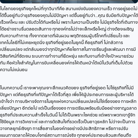
ในโลกของธุรกิจยุคใหม่ที่ทุกวินาทีคือ สนามแข่งขันของความเร็ว การอยู่รอดไม่
ได้ขึ้นอยู่กับว่าธุรกิจของคุณไม่มีปัญหา แต่ขึ้นอยู่กับว่า...คุณ รับมือกับปัญหาได้
เร็วแค่ไหน และ ปรับตัวได้ทันหรือไม่ เพราะในความเป็นจริง ไม่มีธุรกิจใดที่เดินทาง
ได้อย่างราบรื่นตลอดเส้นทาง ทุกองค์กรไม่ว่าจะเล็กหรือใหญ่ ต่างต้องเผชิญ
กับความท้าทาย ทั้งจากตลาดที่ผันผวน พฤติกรรมผู้บริโภคที่เปลี่ยนไว และ
เทคโนโลยีที่ไม่เคยหยุดนิ่ง ธุรกิจที่อยู่รอดในยุคนี้ คือธุรกิจที่ ไม่กลัวการ
เปลี่ยนแปลง แต่กลับมองว่าทุกปัญหาคือโอกาสในการเรียนรู้และพัฒนา การมี
วิสัยทัศน์ที่ชัดเจน ระบบการทำงานที่ยืดหยุ่น และทีมงานที่เข้าใจเป้าหมายร่วม
กัน คือหัวใจสำคัญในการขับเคลื่อนองค์กรให้เดินหน้าได้แม้ในวันที่เต็มไปด้วย
ความไม่แน่นอน
ในบทความนี้ เราจะพาคุณเจาะลึกแนวคิดของ ธุรกิจที่อยู่รอด ไม่ใช่ธุรกิจที่ไม่มี
ปัญหา แต่คือธุรกิจที่แก้ปัญหาได้เร็วที่สุด เพื่อให้ผู้ประกอบการและผู้บริหารได้
เข้าใจว่า การบริหารจัดการในยุคแห่งความเปลี่ยนแปลงไม่ใช่เรื่องของ การหลีก
เลี่ยงปัญหา อีกต่อไป แต่เป็นเรื่องของ การเตรียมพร้อมรับมืออย่างชาญฉลาด
ธุรกิจที่ประสบความสำเร็จในวันนี้ ไม่ได้เป็นเพราะโชคช่วย แต่เพราะพวกเขารู้จัก
ใช้ข้อมูล การวิเคราะห์ และการตัดสินใจที่รวดเร็วเป็นอาวุธหลัก ไม่ว่าจะเป็นการ
วางกลยุทธ์เชิงรุก การสื่อสารในองค์กรอย่างมีประสิทธิภาพ หรือการปรับ
แผนการตลาดให้ตอบโจทย์สถานการณ์จริง ทุกองค์ประกอบล้วนสะท้อนถึง