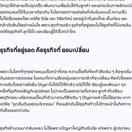
วิกฤตให้กลายเป็นจุดแข็ง เพิ่มความเชื่อมั่นให้กับลูกค้า และยกระดับภาพลักษณ์
ของแบรนด์ได้ในเวลาเดียวกัน ในโลกของการแข่งขันที่เข้มข้นแบบนี้ ความเร็ว
ไม่ใช่เรื่องของโชค แต่คือ วินัย และ วิสัยทัศน์ ของผู้นำที่มองไกล เห็นก่อน และ
กล้าตัดสินใจอย่างมั่นใจ เพราะสุดท้ายแล้ว ธุรกิจที่อยู่รอดไม่ใช่ธุรกิจที่ไม่เคยล้ม
แต่คือธุรกิจที่ ลุกได้ไว และเรียนรู้ได้เร็วกว่าใคร
ธุรกิจที่อยู่รอด คือธุรกิจที่ ยอมเปลี่ยน
เพราะในโลกที่ทุกอย่างหมุนเร็วกว่าที่เคย ความดื้อดึงที่จะทำสิ่งเดิม ๆ คือจุดเริ่ม
ต้นของการถดถอย ในขณะที่ความยืดหยุ่นและการกล้าที่จะเปลี่ยน คือหัวใจของ
การเติบโตอย่างยั่งยืน ปัญหาไม่ได้มีไว้ให้กลัว แต่มีไว้ให้ เรียนรู้และพัฒนา ทุก
ครั้งที่ธุรกิจเผชิญกับอุปสรรค ไม่ว่าจะเป็นยอดขายที่ตกลง ลูกค้าที่เปลี่ยน
พฤติกรรม หรือเทรนด์ใหม่ที่เข้ามาแทนที่สิ่งเดิม ๆ ปัญหาเหล่านี้ไม่ใช่จุดจบ หาก
แต่คือ “จุดเริ่มต้นของนวัตกรรม” ที่จะผลักดันให้ธุรกิจก้าวไปข้างหน้าในทิศทาง
ที่แข็งแรงกว่าเดิม
ธุรกิจจำนวนมากล้มเหลว ไม่ใช่เพราะปัญหาใหญ่เกินรับมือ แต่เพราะ ผู้ประกอบ