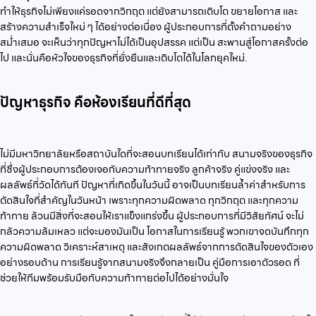
ทำให้ธุรกิจไม่เพียงแค่รอดจากวิกฤต แต่ยังสามารถเติบโต ขยายโอกาส และ
สร้างความสำเร็จใหม่ ๆ ได้อย่างต่อเนื่อง ผู้ประกอบการที่ตั้งคำถามอย่าง
สม่ำเสมอ จะเห็นว่าทุกปัญหาไม่ได้เป็นอุปสรรค แต่เป็น สะพานสู่โอกาสครั้งต่อ
ไป และนั่นคือหัวใจของธุรกิจที่ยั่งยืนและเติบโตได้ในโลกยุคใหม่.
ปัญหาธุรกิจ คือห้องเรียนที่ดีที่สุด
ไม่มีมหาวิทยาลัยหรือสถาบันใดที่จะสอนบทเรียนได้เท่ากับ สนามจริงของธุรกิจ
ที่ซึ่งผู้ประกอบการต้องเจอกับความท้าทายจริง ลูกค้าจริง คู่แข่งจริง และ
ผลลัพธ์ที่วัดได้ทันที ปัญหาที่เกิดขึ้นในวันนี้ อาจเป็นบทเรียนล้ำค่าสำหรับการ
ตัดสินใจที่สำคัญในวันหน้า เพราะทุกความผิดพลาด ทุกวิกฤต และทุกความ
ท้าทาย ล้วนมีสิ่งที่จะสอนให้เราแข็งแกร่งขึ้น ผู้ประกอบการที่มีวิสัยทัศน์ จะไม่
กลัวความล้มเหลว แต่จะมองมันเป็น โอกาสในการเรียนรู้ พวกเขาจดบันทึกทุก
ความผิดพลาด วิเคราะห์สาเหตุ และสังเกตผลลัพธ์จากการตัดสินใจของตัวเอง
อย่างรอบด้าน การเรียนรู้จากสนามจริงจึงกลายเป็น คู่มือการเอาตัวรอด ที่
ช่วยให้ทีมพร้อมรับมือกับความท้าทายต่อไปได้อย่างมั่นใจ