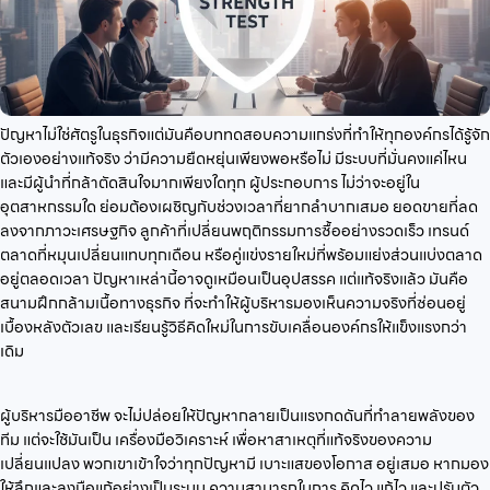
ปัญหาไม่ใช่ศัตรูในธุรกิจแต่มันคือบททดสอบความแกร่งที่ทำให้ทุกองค์กรได้รู้จัก
ตัวเองอย่างแท้จริง ว่ามีความยืดหยุ่นเพียงพอหรือไม่ มีระบบที่มั่นคงแค่ไหน
และมีผู้นำที่กล้าตัดสินใจมากเพียงใดทุก ผู้ประกอบการ ไม่ว่าจะอยู่ใน
อุตสาหกรรมใด ย่อมต้องเผชิญกับช่วงเวลาที่ยากลำบากเสมอ ยอดขายที่ลด
ลงจากภาวะเศรษฐกิจ ลูกค้าที่เปลี่ยนพฤติกรรมการซื้ออย่างรวดเร็ว เทรนด์
ตลาดที่หมุนเปลี่ยนแทบทุกเดือน หรือคู่แข่งรายใหม่ที่พร้อมแย่งส่วนแบ่งตลาด
อยู่ตลอดเวลา ปัญหาเหล่านี้อาจดูเหมือนเป็นอุปสรรค แต่แท้จริงแล้ว มันคือ
สนามฝึกกล้ามเนื้อทางธุรกิจ ที่จะทำให้ผู้บริหารมองเห็นความจริงที่ซ่อนอยู่
เบื้องหลังตัวเลข และเรียนรู้วิธีคิดใหม่ในการขับเคลื่อนองค์กรให้แข็งแรงกว่า
เดิม
ผู้บริหารมืออาชีพ จะไม่ปล่อยให้ปัญหากลายเป็นแรงกดดันที่ทำลายพลังของ
ทีม แต่จะใช้มันเป็น เครื่องมือวิเคราะห์ เพื่อหาสาเหตุที่แท้จริงของความ
เปลี่ยนแปลง พวกเขาเข้าใจว่าทุกปัญหามี เบาะแสของโอกาส อยู่เสมอ หากมอง
ให้ลึกและลงมือแก้อย่างเป็นระบบ ความสามารถในการ คิดไว แก้ไว และปรับตัว