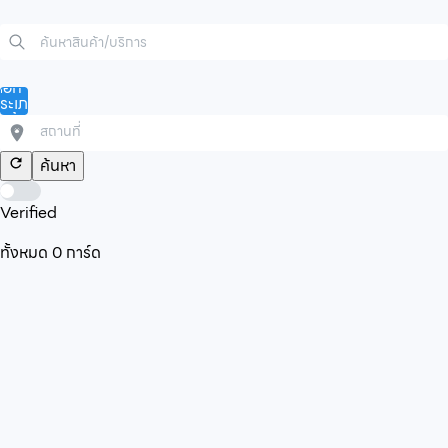
ลือก
ระเภท
ินค้า/
ริการ
ค้นหา
Verified
ทั้งหมด
0
การ์ด