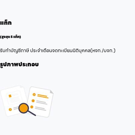
แท็ก
(สูงสุด 5 แท็ก)
รับทำบัญชี
ภาษี ประจำเดือน
จดทะเบียนนิติบุคคล
(หจก./บจก.)
รูปภาพประกอบ