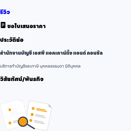
รีวิว
ขอใบเสนอราคา
ประวัติย่อ
สำนักงานบัญชี เอสพี แอคเคาน์ติ้ง แอนด์ คอนซัล
บริการทำบัญชีและภาษี บุคคลธรรมดา นิติบุคคล
วิสัยทัศน์/พันธกิจ