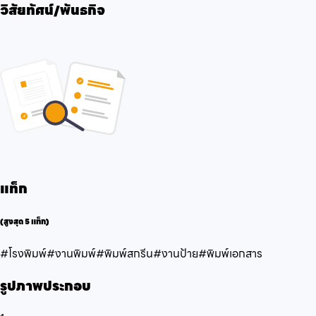
วิสัยทัศน์/พันธกิจ
แท็ก
(สูงสุด 5 แท็ก)
#โรงพิมพ์
#งานพิมพ์
#พิมพ์สกรีน
#งานป้าย
#พิมพ์เอกสาร
รูปภาพประกอบ