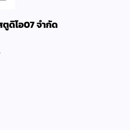
 สตูดิโอ07 จำกัด
0