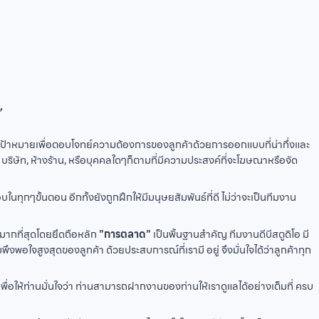
”
้าหมายเพื่อตอบโจทย์ความต้องการของลูกค้าด้วยการออกแบบที่น่าทึ่งและ
ริษัท, ห้างร้าน, หรือบุคคลใดๆก็ตามที่มีความประสงค์ที่จะโฆษณาหรือจัด
กๆขั้นตอน อีกทั้งยังถูกฝึกให้มีมนุษยสัมพันธ์ที่ดี ไม่ว่าจะเป็นทีมงาน
พมากที่สุดโดยยึดถือหลัก
”การตลาด”
เป็นพิ้นฐานสำคัญ ทีมงานดีบีสตูดิโอ มี
ใจสูงสุดของลูกค้า ด้วยประสบการณ์ที่เรามี อยู่ จึงมั่นใจได้ว่าลูกค้าทุก
ื่อให้ท่านมั่นใจว่า ท่านสามารถฝากงานของท่านให้เราดูแลได้อย่างเต็มที่ ครบ