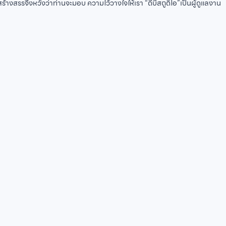
้างสรรจึงหวังว่าท่านจะมอบ ความไว้วางใจให้เรา “ดีบีสตูดิโอ”เป็นผู้ดูแลงาน