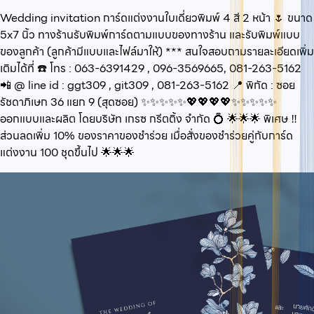
Wedding invitation การ์ดแต่งงานใบเดี่ยวพิมพ์ 4 สี 2 หน้า 🌷 ขนาด
5x7 นิ้ว ทางร้านรับพิมพ์การ์ดตามแบบของทางร้าน และรับพิมพ์แบบ
ของลูกค้า (ลูกค้ามีแบบและไฟล์มาให้) *** สนใจสอบถามรายละเอียดเพิ่ม
เติมได้ที่ ☎️ โทร : 063-6391429 , 096-3569665, 081-263-5162
📲 @ line id : ggt309 , git309 , 081-263-5162 📍 พิกัด : ซอย
รัชดาภิเษก 36 แยก 9 (สุดซอย) ✨✨✨✨✨💖💖💖💖✨✨✨✨✨
ออกแบบและผลิต โดยบริษัท เกรซ กรีตติ้ง จำกัด 💍 🌟🌟🌟 พิเศษ ‼️
ส่วนลดเพิ่ม 10% ของราคาของชำร่วย เมื่อสั่งของชำร่วยคู่กับการ์ด
แต่งงาน 100 ชุดขึ้นไป 🌟🌟🌟