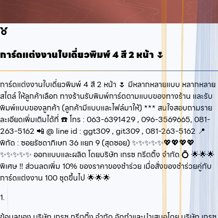
การ์ดแต่งงานใบเดี่ยวพิมพ์ 4 สี 2 หน้า 🌷
การ์ดแต่งงานใบเดี่ยวพิมพ์ 4 สี 2 หน้า 🌷 มีหลากหลายแบบ หลากหลาย
สไตล์ ให้ลูกค้าเลือก ทางร้านรับพิมพ์การ์ดตามแบบของทางร้าน และรับ
พิมพ์แบบของลูกค้า (ลูกค้ามีแบบและไฟล์มาให้) *** สนใจสอบถามราย
ละเอียดเพิ่มเติมได้ที่ ☎️ โทร : 063-6391429 , 096-3569665, 081-
263-5162 📲 @ line id : ggt309 , git309 , 081-263-5162 📍
พิกัด : ซอยรัชดาภิเษก 36 แยก 9 (สุดซอย) ✨✨✨✨✨💖💖💖💖
✨✨✨✨✨ ออกแบบและผลิต โดยบริษัท เกรซ กรีตติ้ง จำกัด 💍 🌟🌟🌟
พิเศษ ‼️ ส่วนลดเพิ่ม 10% ของราคาของชำร่วย เมื่อสั่งของชำร่วยคู่กับ
การ์ดแต่งงาน 100 ชุดขึ้นไป 🌟🌟🌟
1.
ข้อมูลของ บริษัท เกรซ กรีตติ้ง จำกัด จัดทำและนำเสนอโดย บริษัท เกรซ