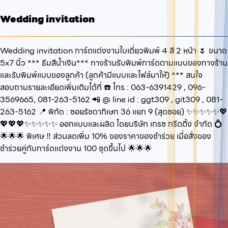
Wedding invitation
Wedding invitation การ์ดแต่งงานใบเดี่ยวพิมพ์ 4 สี 2 หน้า 🌷 ขนาด
5x7 นิ้ว *** ธีมสีน้ำเงิน*** ทางร้านรับพิมพ์การ์ดตามแบบของทางร้าน
และรับพิมพ์แบบของลูกค้า (ลูกค้ามีแบบและไฟล์มาให้) *** สนใจ
สอบถามรายละเอียดเพิ่มเติมได้ที่ ☎️ โทร : 063-6391429 , 096-
3569665, 081-263-5162 📲 @ line id : ggt309 , git309 , 081-
263-5162 📍 พิกัด : ซอยรัชดาภิเษก 36 แยก 9 (สุดซอย) ✨✨✨✨✨💖
💖💖💖✨✨✨✨✨ ออกแบบและผลิต โดยบริษัท เกรซ กรีตติ้ง จำกัด 💍
🌟🌟🌟 พิเศษ ‼️ ส่วนลดเพิ่ม 10% ของราคาของชำร่วย เมื่อสั่งของ
ชำร่วยคู่กับการ์ดแต่งงาน 100 ชุดขึ้นไป 🌟🌟🌟