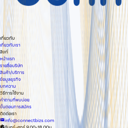
เกี่ยวกับ
เกี่ยวกับเรา
ลิงก์
หน้าแรก
รายชื่อบริษัท
สินค้า/บริการ
ข้อมูลธุรกิจ
บทความ
วิธีการใช้งาน
คำถามที่พบบ่อย
ขั้นตอนการสมัคร
ติดต่อเรา
info@connectbizs.com
จันทร์-ศุกร์ 9.00-18.00น.