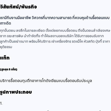
วิสัยทัศน์/พันธกิจ
เรามีทีมงานมืออาชีพ วิศวกรที่มากความสามารถ ที่ควบคุมด้านรื้อถอนแบบ
เกาะติด
ทุกขั้นตอน ลงลึกในรายละเอียด ตั้งแต่ออกแบบรื้อถอน ถึงขั้นตอนลำเลียงเศษ
ซาก ขยะสารพิษ นำกำจัดทิ้ง ทำให้ผลงานของบริษัท ได้รับการยอมรับจาก
ลูกค้าเป็นอย่างมาก พร้อมให้บริการ เช่าเครื่องจักร รถแม็โค หัวสกัด บุ้งกี้ ราคา
ยุติธรรม
แท็ก
(สูงสุด 5 แท็ก)
บริการรื้อถอน
ทุบตึก
อาคารโกดัง
เขียนแบบรื้อถอน
รับประมูล
รูปภาพประกอบ
1.