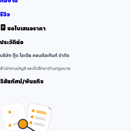
ทีมงาน
รีวิว
ขอใบเสนอราคา
ประวัติย่อ
บริษัท กู๊ด ไอเดีย คอนซัลเทินท์ จำกัด
สำนักงานบัญชี และที่ปรึกษาด้านกฎหมาย
วิสัยทัศน์/พันธกิจ