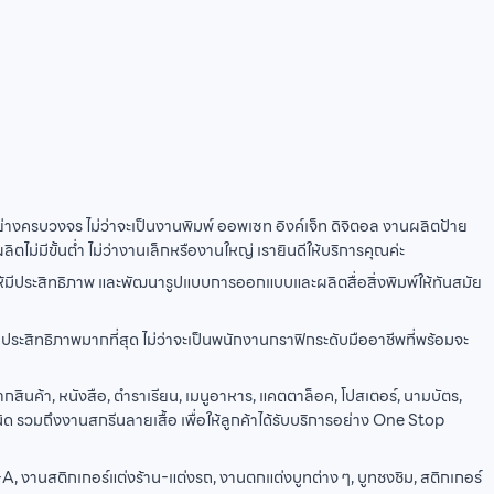
ย่างครบวงจร ไม่ว่าจะเป็นงานพิมพ์ ออพเซท อิงค์เจ็ท ดิจิตอล งานผลิตป้าย
ม่มีขั้นต่ำ ไม่ว่างานเล็กหรืองานใหญ่ เรายินดีให้บริการคุณค่ะ
ให้มีประสิทธิภาพ และพัฒนารูปแบบการออกแบบและผลิตสื่อสิ่งพิมพ์ให้ทันสมัย
สิทธิภาพมากที่สุด ไม่ว่าจะเป็นพนักงานกราฟิกระดับมืออาชีพที่พร้อมจะ
ินค้า, หนังสือ, ตำราเรียน, เมนูอาหาร, แคตตาล็อค, โปสเตอร์, นามบัตร,
 รวมถึงงานสกรีนลายเสื้อ เพื่อให้ลูกค้าได้รับบริการอย่าง One Stop
 งานสติกเกอร์แต่งร้าน-แต่งรถ, งานตกแต่งบูทต่าง ๆ, บูทชงชิม, สติกเกอร์