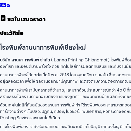
รีวิว
ขอใบเสนอราคา
ประวัติย่อ
โรงพิมพ์ลานนาการพิมพ์เชียงใหม่
บริษัท ลานนาการพิมพ์ จำกัด
( Lanna Printing Chiangmai ) โรงพิมพ์ที่อยู่
อิงค์เจท และออนดีมานพริ้งติ้ง ด้วยเทคโนโลยีการผลิตที่ทันสมัย และทีมงานม
ลานนาการพิมพ์ได้ก่อตั้งเมื่อปี พ.ศ. 2518 โดย คุณศรีทน ตนหมั้น ซึ่งตลอดร
อยู่ตลอดเวลา เพื่อให้ผลงานออกมามีคุณภาพและตรงตามความต้องการคุณมา
ลานนาการพิมพ์เรามีบุคลากรที่ชำนาญและมากด้วยประสบการณ์กว่า 46 ปี ที่ท
สร้างสรรค์ผลงานตามความต้องการของลูกค้า และพนักงานฝ่ายผลิตที่จะคอยด
ด้วยเทคโนโลยีที่ทันสมัยของลานนาการพิมพ์ ทำให้โรงพิมพ์ของเราสามารถออกแบ
การ์ดงานต่าง ๆ, ใบปลิว, ปฏิทิน, คูปอง, โบวชัวร์, แฟ้มเอกสาร, หัวกระดาษจ
Printing Sevices ครบจบในที่เดียว
ทางโรงพิมพ์ของเรายังรับออกแบบและผลิตงานป้ายไวนิล, ป้ายกองโจร, ป้ายไฟ, 