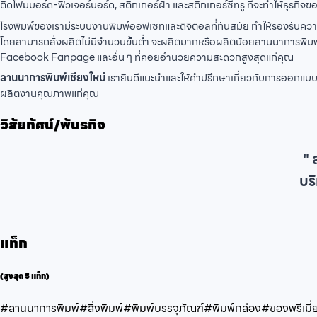
ติดโฟมบอร์ด-ฟิวเจอร์บอร์ด, สติกเกอร์ฝ้า และสติกเกอร์ซีทรู ที่จะทำให้ธุรกิจขอ
โรงพิมพ์ของเรามีระบบงานพิมพ์ออฟเซทและดิจิตอลที่ทันสมัย ทำให้รองรับความ
โดยสามารถสั่งผลิตไม่มีจำนวนขั้นต่ำ จะผลิตมากหรือผลิตน้อยลานนาการพิมพ์เอา
Facebook Fanpage และอื่น ๆ ที่คอยอำนวยความสะดวกสูงสุดแก่คุณ
ลานนาการพิมพ์เชียงใหม่
เรายินดีแนะนำและให้คำปรึกษาเกี่ยวกับการออกแบบแ
ผลิตงานคุณภาพแก่คุณ
วิสัยทัศน์/พันธกิจ
" 
บร
แท็ก
(สูงสุด 5 แท็ก)
#ลานนาการพิมพ์
#สิ่งพิมพ์
#พิมพ์บรรจุภัณฑ์
#พิมพ์กล่อง
#ของพรีเมี่