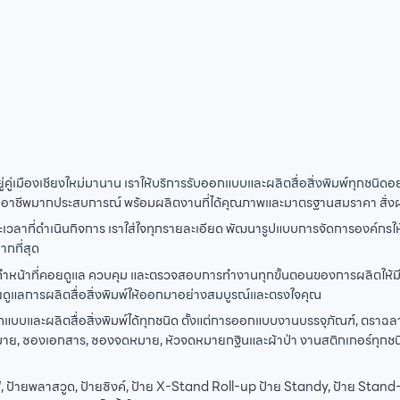
คู่เมืองเชียงใหม่มานาน เราให้บริการรับออกแบบและผลิตสื่อสิ่งพิมพ์ทุกชนิดอ
ืออาชีพมากประสบการณ์ พร้อมผลิตงานที่ได้คุณภาพและมาตรฐานสมราคา สั่งผลิตไ
ะยะเวลาที่ดำเนินกิจการ เราใส่ใจทุกรายละเอียด พัฒนารูปแบบการจัดการองค์กร
กที่สุด
ำหน้าที่คอยดูแล ควบคุม และตรวจสอบการทำงานทุกขั้นตอนของการผลิตให้มีประ
ูแลการผลิตสื่อสิ่งพิมพ์ให้ออกมาอย่างสมบูรณ์และตรงใจคุณ
บและผลิตสื่อสิ่งพิมพ์ได้ทุกชนิด ตั้งแต่การออกแบบงานบรรจุภัณฑ์, ตราฉลากส
ดหมาย, ซองเอกสาร, ซองจดหมาย, หัวจดหมายกฐินและผ้าป่า งานสติกเกอร์ทุกชนิด
ป้ายพลาสวูด, ป้ายซิงค์, ป้าย X-Stand Roll-up ป้าย Standy, ป้าย Stand-A,