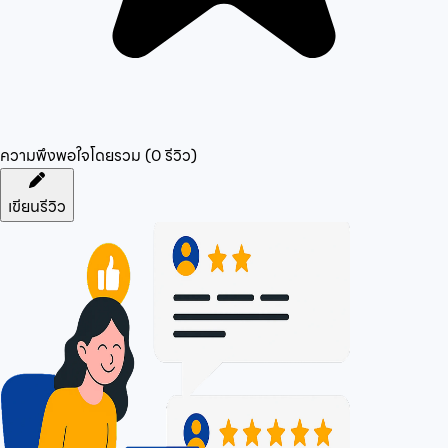
ความพึงพอใจโดยรวม (
0
รีวิว)
เขียนรีวิว