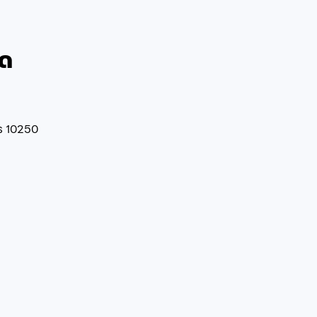
ัด
ร 10250