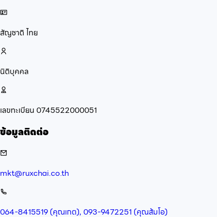
สัญชาติ
ไทย
นิติบุคคล
เลขทะเบียน
0745522000051
ข้อมูลติดต่อ
mkt@ruxchai.co.th
064-8415519 (คุณเกต), 093-9472251 (คุณส้มโอ)