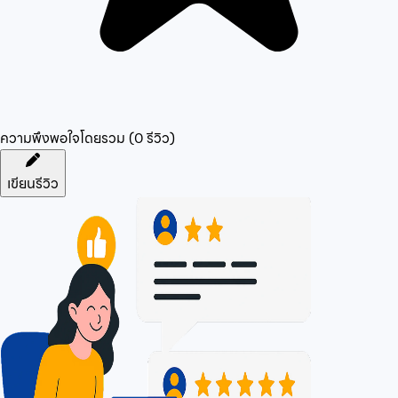
ความพึงพอใจโดยรวม (
0
รีวิว)
เขียนรีวิว