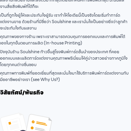
ผลงานที่สวยงามและลงตัวมากที่สุดโดยใช้เทคนิคการพิมพ์ดีที่สุด ฉะนั้นผล
งานสื่อสิ่งพิมพ์ที่ได้ก็จะ
เป็นที่ถูกใจผู้ให้และประทับใจผู้รับ เราทำให้ไอเดียนี้เป็นจริงโดยเริ่มทำการ์ด
แต่งงานขาย ด้วยร้านที่มีชื่อว่า Soulshine และเรามั่นใจเป็นอย่างยิ่งว่าลูกค้า
จะประทับใจกับผลงาน
คุณภาพของทางร้าน เพราะเราสามารถควบคุมการออกแบบและการพิมพ์ได้
เองในทุกขั้นตอนการผลิต (In-house Printing)
ปัจจุบันร้าน Soulshine ก้าวขึ้นสู่โรงพิมพ์การ์ดชั้นนำของประเทศ ที่คอย
ออกแบบและผลิตการ์ดแต่งงานคุณภาพพรีเมี่ยมให้คู่บ่าวสาวอย่างภาคภูมิใจ
โดยทุกคนต่างชื่นชอบ
คุณภาพการพิมพ์ที่ยอดเยี่ยมที่สุดและมั่นใจมาใช้บริการพิมพ์การ์ดแต่งงานกับ
มืออาชีพอย่างเรา (see Why Us?)
วิสัยทัศน์/พันธกิจ