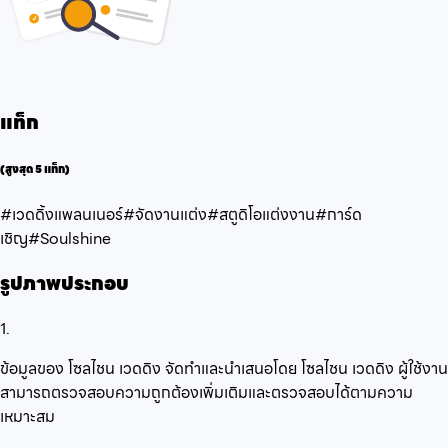
แท็ก
(สูงสุด 5 แท็ก)
#เวดดิ้งแพลนเนอร์
#จัดงานแต่ง
#สตูดิโอแต่งงาน
#การ์ด
เชิญ
#Soulshine
รูปภาพประกอบ
1.
ข้อมูลของ โซลไชน เวดดิง จัดทำและนำเสนอโดย โซลไชน เวดดิง ผู้ใช้งาน
สามารถตรวจสอบความถูกต้องเพิ่มเติมและตรวจสอบได้ตามความ
เหมาะสม