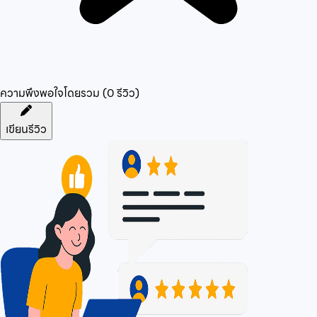
ความพึงพอใจโดยรวม (
0
รีวิว)
เขียนรีวิว